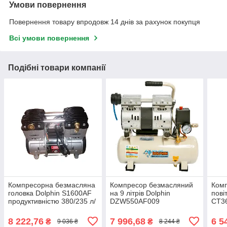
Умови повернення
Повернення товару впродовж 14 днів за рахунок покупця
Всі умови повернення
Подібні товари компанії
Компресорна безмасляна
Компресор безмасляний
Ком
головка Dolphin S1600AF
на 9 літрів Dolphin
пов
продуктивністю 380/235 л/
DZW550AF009
СT36
хв.
продуктивністю 116/55 л/
реси
хв.
прод
8 222,76
7 996,68
6 5
₴
₴
9 036 ₴
8 244 ₴