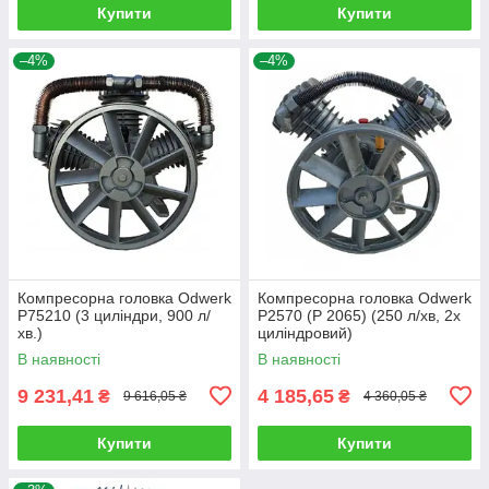
Купити
Купити
–4%
–4%
Компресорна головка Odwerk
Компресорна головка Odwerk
P75210 (3 циліндри, 900 л/
P2570 (P 2065) (250 л/хв, 2х
хв.)
циліндровий)
В наявності
В наявності
9 231,41
4 185,65
₴
₴
9 616,05 ₴
4 360,05 ₴
Купити
Купити