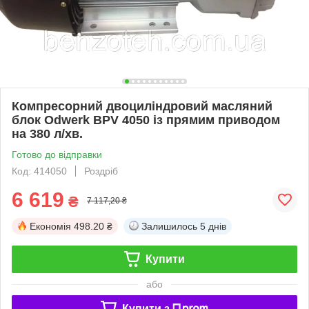
Компресорний двоциліндровий масляний
блок Odwerk BPV 4050 із прямим приводом
на 380 л/хв.
Готово до відправки
Код: 414050
Роздріб
6 619
₴
7 117,20 ₴
Економія
498.20 ₴
Залишилось
5 днів
Купити
або
Купити з