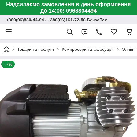
Надсилаємо замовлення в день оформлення
до 14:00! 0968804494
+380(96)880-44-94 / +380(66)161-72-56 БензоТех
Товари та послуги
Компресори та аксесуари
Оливні 
–7%