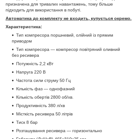
призначена для тривалих навантажень, тому більше
підходить для використання в побуті.
Автоматика до комплекту не входить, купується окремо.
Характеристика:
Тип компресора поршневий, олійний із прямим
приводом
Тип компресора — компресор повітряний оливний
без ресивера
Потужність 2,2 кВт
Напруга 220 В
Частота сили струму 50 Гц
Кількість фаз — однофазний
Кількість обертів 2800 об/хв.
Продуктивність 380 л/хв
Місткість ресивера 50 літрів
Тиск 8 бар
Розташування ресивера — горизонтально
Габарити (ДхШхВ) 465х310х25 мм.