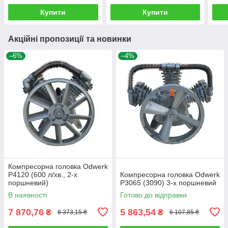
Купити
Купити
Акційні пропозиції та новинки
–6%
–4%
Компресорна головка Odwerk
P4120 (600 л/хв., 2-х
Компресорна головка Odwerk
поршневий)
P3065 (3090) 3-х поршневий
В наявності
Готово до відправки
7 870,76
5 863,54
₴
₴
8 373,15 ₴
6 107,85 ₴