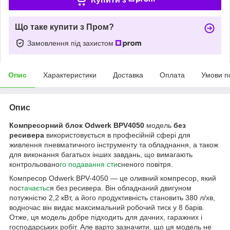
Що таке купити з Пром?
Замовлення під захистом
Опис
Характеристики
Доставка
Оплата
Умови п
Опис
Компресорний блок Odwerk BPV4050
модель
без
ресивера
використовується в професійній сфері для
живлення пневматичного інструменту та обладнання, а також
для виконання багатьох інших завдань, що вимагають
контрольовано
го подавання сти
сненого повітря.
Компресор Odwerk BPV-4050 — це оливний компресор, який
пос
тачаєтьс
я без ресивера. Він обладнаний двигуном
потужністю 2,2 кВт, а його продуктивність становить 380 л/хв,
водночас він видає максимальний робочий тиск у 8 барів.
Отже, ця модель добре підходить для дачних, гаражних і
господарських робіт. Але варто зазначити, що ця модель не