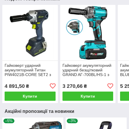
Гайковерт ударний
Гайковерт акумуляторний
Гайк
акумуляторний Титан
ударний безщітковий
аку
PIW4021B-CORE SET2 з
GRAND AГ-700BL/HS-1 з
BLU
безщітковим мотором
АКБ 20В/4Аг та крутним
голо
моментом 700Нм
4 891,50
3 270,66
5 2
₴
₴
Купити
Купити
Акційні пропозиції та новинки
–5%
–3%