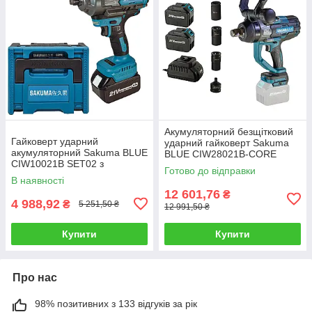
Акумуляторний безщітковий
Гайковерт ударний
ударний гайковерт Sakuma
акумуляторний Sakuma BLUE
BLUE CIW28021B-CORE
CIW10021B SET02 з
SET226SB з крутним
Готово до відправки
головками в комплекті
моментом 2800 Нм
В наявності
12 601,76
₴
4 988,92
₴
5 251,50 ₴
12 991,50 ₴
Купити
Купити
Про нас
98% позитивних з 133 відгуків за рік