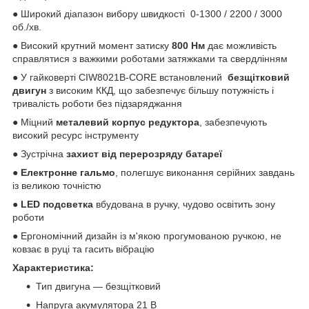
● Широкий діапазон вибору швидкості 0-1300 / 2200 / 3000
об./хв.
● Високий крутний момент затиску
800 Нм
дає можливість
справлятися з важкими роботами затяжками та свердлінням
● У гайковерті CIW8021B-CORE встановлений
безщітковий
двигун
з високим ККД, що забезпечує більшу потужність і
тривалість роботи без підзаряджання
● Міцний
металевий корпус редуктора
, забезпечують
високий ресурс інструменту
● Зустрічна
захист від перерозряду батареї
●
Електронне гальмо
, полегшує виконання серійних завдань
із великою точністю
●
LED подсветка
вбудована в ручку, чудово освітить зону
роботи
● Ергономічний дизайн із м'якою прогумованою ручкою, не
ковзає в руці та гасить вібрацію
Характеристика:
Тип двигуна — безщітковий
Напруга акумулятора 21 В