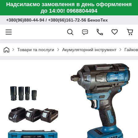
Надсилаємо замовлення в день оформлення
до 14:00! 0968804494
+380(96)880-44-94 / +380(66)161-72-56 БензоТех
Товари та послуги
Акумуляторний інструмент
Гайко