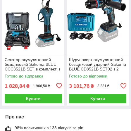
Секатор акумуляторний
Шуруповерт акумуляторний
безщітковий Sakuma BLUE
безщітковий ударний Sakuma
CCC3521B SET в комплекті з
BLUE CD8521B SET02 з 2
АКБ 21 В/2 Ач
АКБ та зарядним пристроєм
Готово до відправки
Готово до відправки
1 828,84
3 101,76
₴
₴
1 966,50 ₴
3 231 ₴
Купити
Купити
Про нас
98% позитивних з 133 відгуків за рік