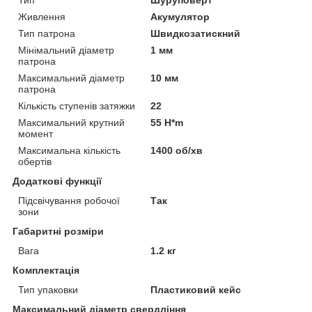
Живлення
Акумулятор
Тип патрона
Швидкозатискний
Мінімальний діаметр
1 мм
патрона
Максимальний діаметр
10 мм
патрона
Кількість ступенів затяжки
22
Максимальний крутний
55 H*m
момент
Максимальна кількість
1400 об/хв
обертів
Додаткові функції
Підсвічування робочої
Так
зони
Габаритні розміри
Вага
1.2 кг
Комплектація
Тип упаковки
Пластиковий кейс
Максимальний діаметр свердління