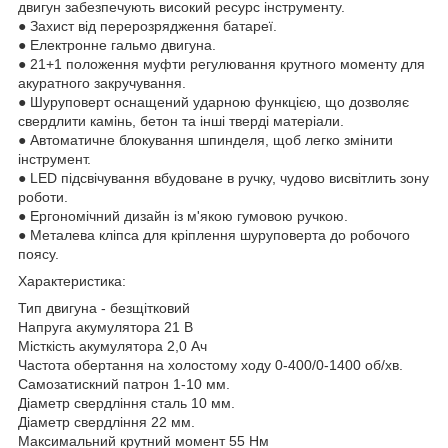
двигун забезпечують високий ресурс інструменту.
● Захист від перерозрядження батареї.
● Електронне гальмо двигуна.
● 21+1 положення муфти регулювання крутного моменту для
акуратного закручування.
● Шуруповерт оснащений ударною функцією, що дозволяє
свердлити камінь, бетон та інші тверді матеріали.
● Автоматичне блокування шпинделя, щоб легко змінити
інструмент.
● LED підсвічування вбудоване в ручку, чудово висвітлить зону
роботи.
● Ергономічний дизайн із м'якою гумовою ручкою.
● Металева кліпса для кріплення шуруповерта до робочого
поясу.
Характеристика:
Тип двигуна - безщітковий
Напруга акумулятора 21 В
Місткість акумулятора 2,0 Ач
Частота обертання на холостому ходу 0-400/0-1400 об/хв.
Самозатискний патрон 1-10 мм.
Діаметр свердління сталь 10 мм.
Діаметр свердління 22 мм.
Максимальний крутний момент 55 Нм