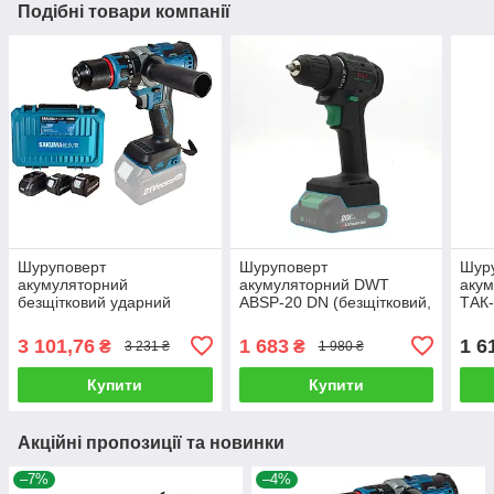
Подібні товари компанії
Шуруповерт
Шуруповерт
Шуру
акумуляторний
акумуляторний DWT
аку
безщітковий ударний
ABSP-20 DN (безщітковий,
ТАК-
Sakuma BLUE CD8521B
без АКБ та зарядного)
В/2 
SET02 з 2 АКБ та
3 101,76
1 683
1 6
₴
₴
3 231 ₴
1 980 ₴
зарядним пристроєм
Купити
Купити
Акційні пропозиції та новинки
–7%
–4%