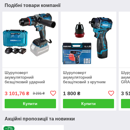
Подібні товари компанії
Шуруповерт
Шуруповерт
Шуру
акумуляторний
акумуляторний
акум
безщітковий ударний
безщітковий з крутним
GRA
Sakuma BLUE CD8521B
моментом 50 Нм Sakuma
HS-1
SET02 з 2 АКБ та
BLUE CDC4516BQ SET з
зар
3 101,76
1 800
3 5
₴
₴
3 231 ₴
зарядним пристроєм
АКБ 16,8 В та зарядним
пристроєм
Купити
Купити
Акційні пропозиції та новинки
–7%