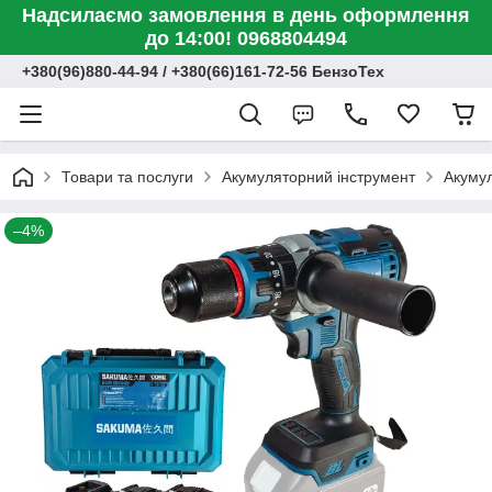
Надсилаємо замовлення в день оформлення
до 14:00! 0968804494
+380(96)880-44-94 / +380(66)161-72-56 БензоТех
Товари та послуги
Акумуляторний інструмент
Акумул
–4%