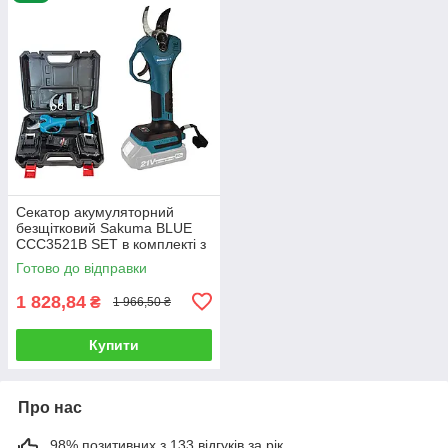
Секатор акумуляторний
безщітковий Sakuma BLUE
CCC3521B SET в комплекті з
АКБ 21 В/2 Ач
Готово до відправки
1 828,84
₴
1 966,50 ₴
Купити
Про нас
98% позитивних з 133 відгуків за рік