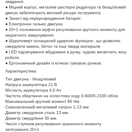
завдання.
● Міцний корпус, металеві шестерні редуктора та безщітковий
двигун забезпечують високий ресурс інструменту.
● Захист від перерозрядження батареї.
● Електронне гальмо двигуна.
● 20+1 положення муфти регулювання крутного моменту для
акуратного закручування.
● Шуруповерт оснащений ударною функцією, що дозволяє
свердлити камінь, бетон та інші тверді матеріали.
● LED підсвічування вбудоване в ручку, чудово висвітлить зону
роботи.
● Ергономічний дизайн із м'якою гумовою ручкою.
Характеристика:
Тип двигуна - безщітковий
Напруга акумулятора 21 В
Місткість акумулятора 4,0 Ач
Частота обертання на холостому ходу 0-600/0-2100 об/хв.
Максимальний крутний момент 85 Нм.
Самозатискний металевий патрон 1-13 мм.
Діаметр свердління сталь 13 мм.
Діаметр свердління 30 мм.
Число ступенів регулювання граничного моменту
затягування 20+1