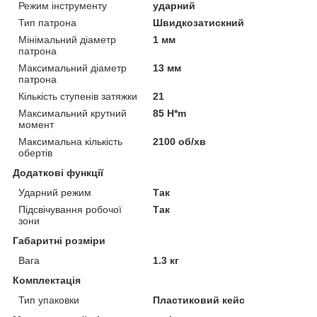
Режим інструменту
ударний
Тип патрона
Швидкозатискний
Мінімальний діаметр
1 мм
патрона
Максимальний діаметр
13 мм
патрона
Кількість ступенів затяжки
21
Максимальний крутний
85 H*m
момент
Максимальна кількість
2100 об/хв
обертів
Додаткові функції
Ударний режим
Так
Підсвічування робочої
Так
зони
Габаритні розміри
Вага
1.3 кг
Комплектація
Тип упаковки
Пластиковий кейс