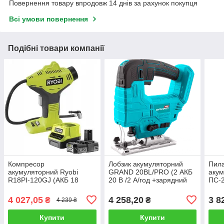
Повернення товару впродовж 14 днів за рахунок покупця
Всі умови повернення
Подібні товари компанії
Компресор
Лобзик акумуляторний
Пил
акумуляторний Ryobi
GRAND 20BL/PRO (2 АКБ
аку
R18PI-120GJ (АКБ 18
20 В /2 А/год +зарядний
ПС-2
В/2.0 А·год і зарядне)
пристрій ЗУ-20/2,4)
2.0 
ЗУ-2
4 027,05
4 258,20
3 8
₴
₴
4 239 ₴
Купити
Купити