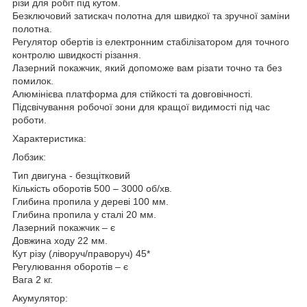
різи для робіт під кутом.
Безключовий затискач полотна для швидкої та зручної заміни
полотна.
Регулятор обертів із електронним стабілізатором для точного
контролю швидкості різання.
Лазерний покажчик, який допоможе вам різати точно та без
помилок.
Алюмінієва платформа для стійкості та довговічності.
Підсвічування робочої зони для кращої видимості під час
роботи.
Характеристика:
Лобзик:
Тип двигуна - безщітковий
Кількість оборотів 500 – 3000 об/хв.
Глибина пропила у дереві 100 мм.
Глибина пропила у сталі 20 мм.
Лазерний покажчик – є
Довжина ходу 22 мм.
Кут різу (ліворуч/праворуч) 45*
Регулювання оборотів – є
Вага 2 кг.
Акумулятор: