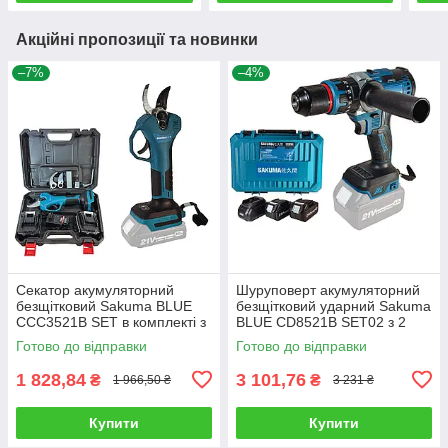
Акційні пропозиції та новинки
–7%
–4%
Секатор акумуляторний
Шуруповерт акумуляторний
безщітковий Sakuma BLUE
безщітковий ударний Sakuma
CCC3521B SET в комплекті з
BLUE CD8521B SET02 з 2
АКБ 21 В/2 Ач
АКБ та зарядним пристроєм
Готово до відправки
Готово до відправки
1 828,84
3 101,76
₴
₴
1 966,50 ₴
3 231 ₴
Купити
Купити