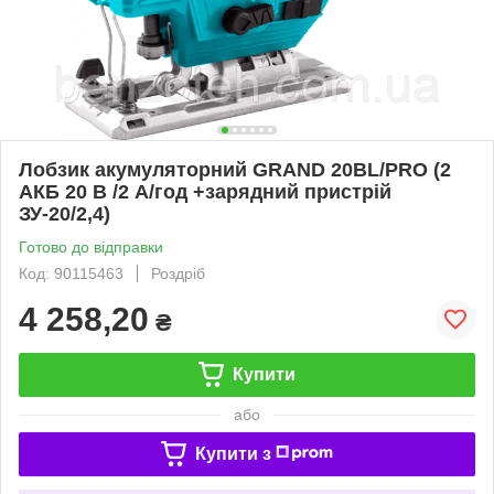
Лобзик акумуляторний GRAND 20BL/PRO (2
АКБ 20 В /2 А/год +зарядний пристрій
ЗУ-20/2,4)
Готово до відправки
Код: 90115463
Роздріб
4 258,20
₴
Купити
або
Купити з