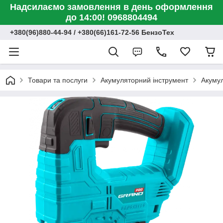
Надсилаємо замовлення в день оформлення
до 14:00! 0968804494
+380(96)880-44-94 / +380(66)161-72-56 БензоТех
Товари та послуги
Акумуляторний інструмент
Акумул