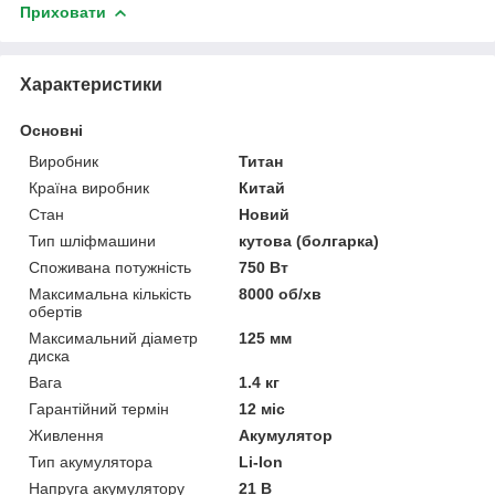
Приховати
Характеристики
Основні
Виробник
Титан
Країна виробник
Китай
Стан
Новий
Тип шліфмашини
кутова (болгарка)
Споживана потужність
750 Вт
Максимальна кількість
8000 об/хв
обертів
Максимальний діаметр
125 мм
диска
Вага
1.4 кг
Гарантійний термін
12 міс
Живлення
Акумулятор
Тип акумулятора
Li-Ion
Напруга акумулятору
21 В