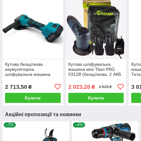
Кутова безщіткова
Кутова шліфувальна
Куто
акумуляторна
машина міні Titan PAG
маш
шліфувальна машина
0312B (безщіткова, 2 АКБ
Тит
GRAND МШУ 125-
12 В/2.0 Ач, зарядне)
(без
20BL/PRO-1 з 1 АКБ і
заря
2 713,50
2 023,20
3 0
₴
₴
2 529 ₴
зарядним
Купити
Купити
Акційні пропозиції та новинки
–7%
–4%