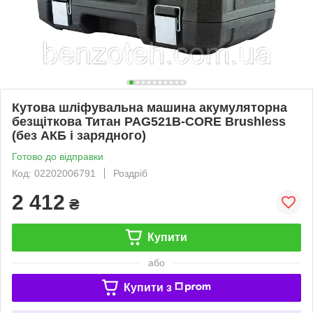
Кутова шліфувальна машина акумуляторна
безщіткова Титан PAG521B-CORE Brushless
(без АКБ і зарядного)
Готово до відправки
Код: 02202006791
Роздріб
2 412
₴
Купити
або
Купити з