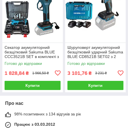
Секатор акумуляторний
Шуруповерт акумуляторний
безщітковий Sakuma BLUE
безщітковий ударний Sakuma
CCC3521B SET в комплекті з
BLUE CD8521B SET02 з 2
АКБ 21 В/2 Ач
АКБ та зарядним пристроєм
Готово до відправки
Готово до відправки
1 828,84
3 101,76
₴
₴
1 966,50 ₴
3 231 ₴
Купити
Купити
Про нас
98% позитивних з 134 відгуків за рік
Працює з 03.03.2012