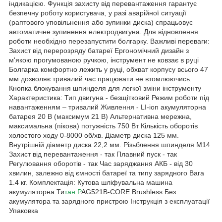
індикацією. Функція захисту від перевантаження гарантує
безпечну роботу користувача, у разі аварійної ситуації
(раптового уповільнення або зупинки диска) спрацьовує
автоматичне зупинення електродвигуна. Для відновлення
роботи необхідно перезапустити болгарку. Важливі переваги:
Захист від перерозряду батареї Ергономічний дизайн з
м'якою прогумованою ручкою, інструмент не ковзає в руці
Болгарка комфортно лежить у руці, обхват корпусу всього 47
мм дозволяє тривалий час працювати не втомлюючись.
Кнопка блокування шпинделя для легкої зміни інструменту
Характеристика: Тип двигуна - безщітковий Режим роботи під
навантаженням – тривалий Живлення - LI-ion акумуляторна
батарея 20 В (максимум 21 В) Альтернативна мережна,
максимальна (пікова) потужність 750 Вт Кількість оборотів
холостого ходу 0-8000 об/хв. Діаметр диска 125 мм.
Внутрішній діаметр диска 22,2 мм. Різьблення шпинделя М14
Захист від перевантаження - так Плавний пуск - так
Регулювання оборотів - так Час заряджання АКБ - від 30
хвилин, залежно від ємності батареї та типу зарядного Вага
1.4 кг. Комплектація: Кутова шліфувальна машина
акумуляторна Ти
тан P
AG521B-CORE Brushless Без
акумулятора та зарядного пристрою Інструкція з експлуатації
Упаковка