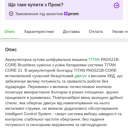
Що таке купити з Пром?
Замовлення під захистом
Опис
Характеристики
Доставка
Оплата
Умови п
Опис
Акумуляторна кутова шліфувальна машина
TITAN
PAG521B-
CORE Brushless сумісна з усіма батареями системи TITAN
CORE 21. В акумуляторній болгарці TITAN PAG521B-CORE
встановлений сучасний безщітковий
двигун
з високим ККД, що
забезпечує велику потужність та тривалість роботи без
підзарядки. Перемикач з великою пелюстковою кнопкою
полегшує використання болгарки в різних площинах, зручно
працювати в рукавичках. Повітрозабірні вікна захищені дрібної
сіткою, яка оберігає двигун від намагнічування на нього
металевої стружки, не вимагає додаткового обслуговування.
Intelligent Control System - смарт система вибору швидкості та
контролю стабільної частоти обертання, без падіння
потужності із сенсорним керуванням та світлодіодною