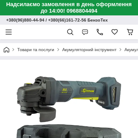
Надсилаємо замовлення в день оформлення
до 14:00! 0968804494
+380(96)880-44-94 / +380(66)161-72-56 БензоТех
Товари та послуги
Акумуляторний інструмент
Акумул