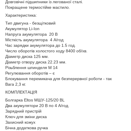
Довговічні підшипники із легованої сталі.
Покращене термостійке мастило.
Характеристика:
Тип двигуна - безщітковий
Акумулятор Li-Ion
Напруга акумулятора 20 В
Місткість акумулятора 4 А/год
Час зарядки акумулятора до 1.5 год.
Число оборотів холостого ходу 8400 об/хв.
Діаметр диска 125 мм.
Діаметр отвору диска 22.23 мм.
Різьблення шпинделя М 14
Регулювання оборотів – є
Блокування перемикача для безперервної роботи - так
Вага 2,3 кг.
КОМПЛЕКТАЦІЯ
Болгарка Eltos МШУ-125/20 BL
Два акумулятори 20 В по 4 А/год.
Зарядний пристрій
Ключ для зміни диска
Захисний кожух
Бічна додаткова ручка