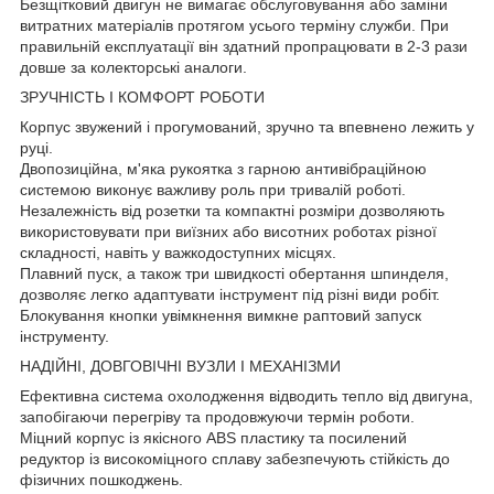
Безщітковий двигун не вимагає обслуговування або заміни
витратних матеріалів протягом усього терміну служби. При
правильній експлуатації він здатний пропрацювати в 2-3 рази
довше за колекторські аналоги.
ЗРУЧНІСТЬ І КОМФОРТ РОБОТИ
Корпус звужений і прогумований, зручно та впевнено лежить у
руці.
Двопозиційна, м'яка рукоятка з гарною антивібраційною
системою виконує важливу роль при тривалій роботі.
Незалежність від розетки та компактні розміри дозволяють
використовувати при виїзних або висотних роботах різної
складності, навіть у важкодоступних місцях.
Плавний пуск, а також три швидкості обертання шпинделя,
дозволяє легко адаптувати інструмент під різні види робіт.
Блокування кнопки увімкнення вимкне раптовий запуск
інструменту.
НАДІЙНІ, ДОВГОВІЧНІ ВУЗЛИ І МЕХАНІЗМИ
Ефективна система охолодження відводить тепло від двигуна,
запобігаючи перегріву та продовжуючи термін роботи.
Міцний корпус із якісного ABS пластику та посилений
редуктор із високоміцного сплаву забезпечують стійкість до
фізичних пошкоджень.