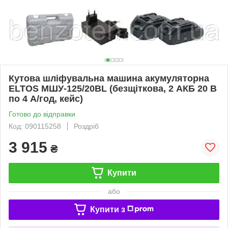
Кутова шліфувальна машина акумуляторна
ELTOS МШУ-125/20BL (безщіткова, 2 АКБ 20 В
по 4 А/год, кейс)
Готово до відправки
Код: 090115258
Роздріб
3 915
₴
Купити
або
Купити з