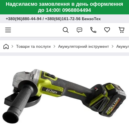
Надсилаємо замовлення в день оформлення
до 14:00! 0968804494
+380(96)880-44-94 / +380(66)161-72-56 БензоТех
Товари та послуги
Акумуляторний інструмент
Акумул