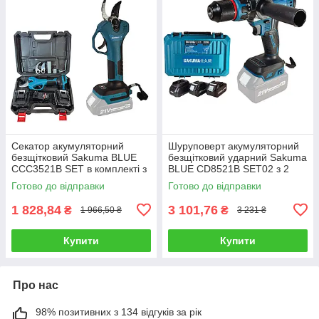
Секатор акумуляторний
Шуруповерт акумуляторний
безщітковий Sakuma BLUE
безщітковий ударний Sakuma
CCC3521B SET в комплекті з
BLUE CD8521B SET02 з 2
АКБ 21 В/2 Ач
АКБ та зарядним пристроєм
Готово до відправки
Готово до відправки
1 828,84
3 101,76
₴
₴
1 966,50 ₴
3 231 ₴
Купити
Купити
Про нас
98% позитивних з 134 відгуків за рік