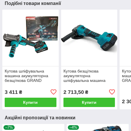
Подібні товари компанії
Кутова шліфувальна
Кутова безщіткова
Куто
машина акумуляторна
акумуляторна
маш
безщіткова GRAND
шліфувальна машина
GRA
МШУ-125/20BL/HS LH з
GRAND МШУ 125-
з 1 А
низькопрофільною
20BL/PRO-1 з 1 АКБ і
регу
3 411
2 713,50
₴
₴
головою редуктора і 1 АКБ
зарядним
20 В / 4 А
2 3
Купити
Купити
Акційні пропозиції та новинки
–7%
–4%