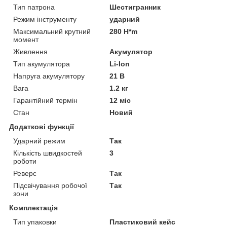
Тип патрона
Шестигранник
Режим інструменту
ударний
Максимальний крутний
280 H*m
момент
Живлення
Акумулятор
Тип акумулятора
Li-Ion
Напруга акумулятору
21 В
Вага
1.2 кг
Гарантійний термін
12 міс
Стан
Новий
Додаткові функції
Ударний режим
Так
Кількість швидкостей
3
роботи
Реверс
Так
Підсвічування робочої
Так
зони
Комплектація
Тип упаковки
Пластиковий кейс