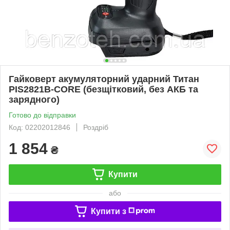
Гайковерт акумуляторний ударний Титан
PIS2821B-CORE (безщітковий, без АКБ та
зарядного)
Готово до відправки
Код: 02202012846
Роздріб
1 854
₴
Купити
або
Купити з