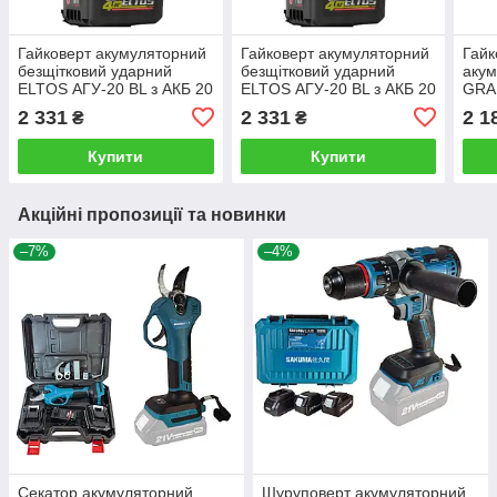
Гайковерт акумуляторний
Гайковерт акумуляторний
Гайк
безщітковий ударний
безщітковий ударний
акум
ELTOS АГУ-20 BL з АКБ 20
ELTOS АГУ-20 BL з АКБ 20
GRA
В/4 Ач та зарядним
В/4 Ач та зарядним
без 
2 331
2 331
2 1
₴
₴
при
Купити
Купити
Акційні пропозиції та новинки
–7%
–4%
Секатор акумуляторний
Шуруповерт акумуляторний