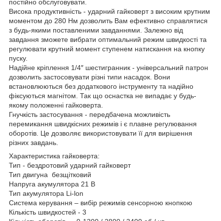
постійно обслуговувати.
Висока продуктивність - ударний гайковерт з високим крутним
моментом до 280 Нм дозволить Вам ефективно справлятися
з будь-якими поставленими завданнями. Залежно від
завдання зможете вибрати оптимальний режим швидкості та
регулювати крутний момент ступенем натискання на кнопку
пуску.
Надійне кріплення 1/4″ шестигранник - універсальний патрон
дозволить застосовувати різні типи насадок. Вони
встановлюються без додаткового інструменту та надійно
фіксуються магнітом. Так що оснастка не випадає у будь-
якому положенні гайковерта.
Гнучкість застосування - передбачена можливість
перемикання швидкісних режимів і є плавне регулювання
оборотів. Це дозволяє використовувати її для вирішення
різних завдань.
Характеристика гайковерта:
Тип - бездротовий ударний гайковерт
Тип двигуна безщітковий
Напруга акумулятора 21 В
Тип акумулятора Li-lon
Система керування – вибір режимів сенсорною кнопкою
Кількість швидкостей - 3