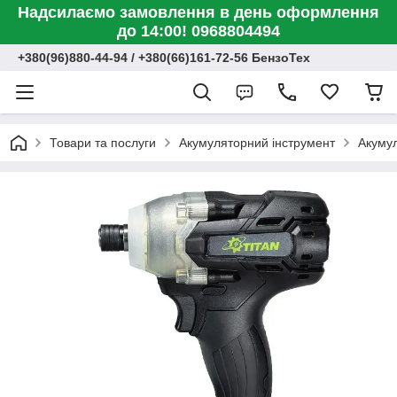
Надсилаємо замовлення в день оформлення
до 14:00! 0968804494
+380(96)880-44-94 / +380(66)161-72-56 БензоТех
Товари та послуги
Акумуляторний інструмент
Акумул