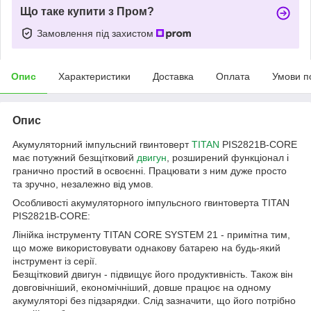
Що таке купити з Пром?
Замовлення під захистом
Опис
Характеристики
Доставка
Оплата
Умови п
Опис
Акумуляторний імпульсний гвинтоверт
TITAN
PIS2821B-CORE
має потужний безщітковий
двигун
, розширений функціонал і
гранично простий в освоєнні. Працювати з ним дуже просто
та зручно, незалежно від умов.
Особливості акумуляторного імпульсного гвинтоверта TITAN
PIS2821B-CORE:
Лінійка інструменту TITAN CORE SYSTEM 21 - примітна тим,
що може використовувати однакову батарею на будь-який
інструмент із серії.
Безщітковий двигун - підвищує його продуктивність. Також він
довговічніший, економічніший, довше працює на одному
акумуляторі без підзарядки. Слід зазначити, що його потрібно