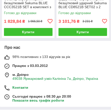
безщітковий Sakuma BLUE
безщітковий ударний Sakuma
CCC3521B SET в комплекті з
BLUE CD8521B SET02 з 2
АКБ 21 В/2 Ач
АКБ та зарядним пристроєм
Готово до відправки
Готово до відправки
1 828,84
3 101,76
₴
₴
1 966,50 ₴
3 231 ₴
Купити
Купити
Про нас
98% позитивних з 133 відгуків за рік
Працює з 03.03.2012
м. Дніпро
49038 Ярмарковий узвіз Калініна 7а, Дніпро, Україна
Контакти
Сьогодні працює з 08:30 до 20:00
Показати весь графік роботи