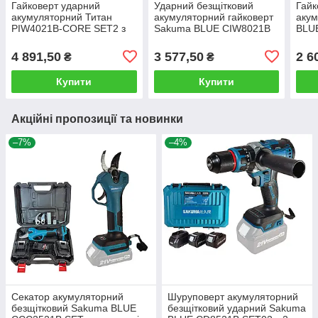
Гайковерт ударний
Ударний безщітковий
Гайк
акумуляторний Титан
акумуляторний гайковерт
аку
PIW4021B-CORE SET2 з
Sakuma BLUE CIW8021B
BLU
безщітковим мотором
SET02 з головками в
голо
комплекті
4 891,50
3 577,50
2 6
₴
₴
Купити
Купити
Акційні пропозиції та новинки
–7%
–4%
Секатор акумуляторний
Шуруповерт акумуляторний
безщітковий Sakuma BLUE
безщітковий ударний Sakuma