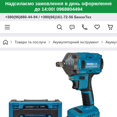
Надсилаємо замовлення в день оформлення
до 14:00! 0968804494
+380(96)880-44-94 / +380(66)161-72-56 БензоТех
Товари та послуги
Акумуляторний інструмент
Акумул