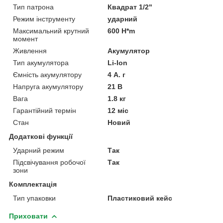
Тип патрона
Квадрат 1/2"
Режим інструменту
ударний
Максимальний крутний
600 H*m
момент
Живлення
Акумулятор
Тип акумулятора
Li-Ion
Ємність акумулятору
4 А. г
Напруга акумулятору
21 В
Вага
1.8 кг
Гарантійний термін
12 міс
Стан
Новий
Додаткові функції
Ударний режим
Так
Підсвічування робочої
Так
зони
Комплектація
Тип упаковки
Пластиковий кейс
Приховати