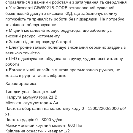
справлятися з важкими роботами з затягування та свердління
● У гайковерті CIW6021B-CORE встановлений сучасний
безщітковий двигун з високим ККД, що забезпечує велику
потужність та тривалість роботи без підзарядки. Не потребує
технічного обслуговування
● Міцний металевий корпус редуктора, що забезпечує
високий ресурс інструменту
● Захист від перерозряду батареї
● Електронне гальмо полегшує виконання серійних завдань з
великою точністю
● LED підсвічування вбудоване в ручку, чудово освітить зону
роботи
● Ергономічний дизайн з м'якою прогумованою ручкою, не
ковзає в руці та гасить вібрацію
Характеристика:
Тип двигуна - безщітковий
Напруга акумулятора 21 В
Місткість акумулятора 4 Ач
Частота обертання на холостому ходу 0 - 1300/2200/3000 об/
хв.
Частота ударів 0 - 3000 уд/хв.
Максимальний крутний момент 600 Нм
Кріплення оснастки - квадрат 1/2"