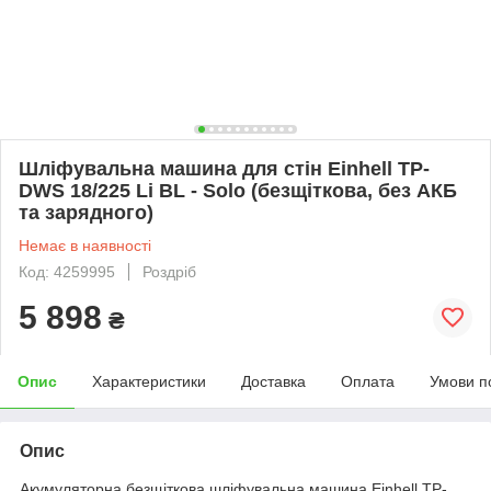
Шліфувальна машина для стін Einhell TP-
DWS 18/225 Li BL - Solo (безщіткова, без АКБ
та зарядного)
Немає в наявності
Код: 4259995
Роздріб
5 898
₴
Опис
Характеристики
Доставка
Оплата
Умови п
Опис
Акумуляторна безщіткова шліфувальна машина Einhell TP-