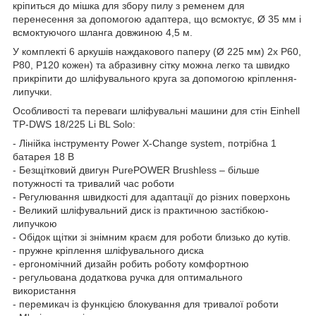
кріпиться до мішка для збору пилу з ременем для
перенесення за допомогою адаптера, що всмоктує, Ø 35 мм і
всмоктуючого шланга довжиною 4,5 м.
У комплекті 6 аркушів наждакового паперу (Ø 225 мм) 2x P60,
P80, P120 кожен) та абразивну сітку можна легко та швидко
прикріпити до шліфувального круга за допомогою кріплення-
липучки.
Особливості та переваги шліфувальні машини для стін Einhell
TP-DWS 18/225 Li BL Solo:
- Лінійка інструменту Power X-Change system, потрібна 1
батарея 18 В
- Безщітковий двигун PurePOWER Brushless – більше
потужності та тривалий час роботи
- Регулювання швидкості для адаптації до різних поверхонь
- Великий шліфувальний диск із практичною застібкою-
липучкою
- Обідок щітки зі знімним краєм для роботи близько до кутів.
- пружне кріплення шліфувального диска
- ергономічний дизайн робить роботу комфортною
- регульована додаткова ручка для оптимального
використання
- перемикач із функцією блокування для тривалої роботи