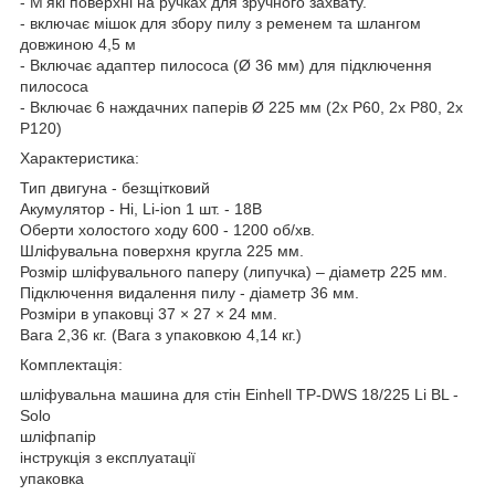
- М'які поверхні на ручках для зручного захвату.
- включає мішок для збору пилу з ременем та шлангом
довжиною 4,5 м
- Включає адаптер пилососа (Ø 36 мм) для підключення
пилососа
- Включає 6 наждачних паперів Ø 225 мм (2x P60, 2x P80, 2x
P120)
Характеристика:
Тип двигуна - безщітковий
Акумулятор - Ні, Li-ion 1 шт. - 18В
Оберти холостого ходу 600 - 1200 об/хв.
Шліфувальна поверхня кругла 225 мм.
Розмір шліфувального паперу (липучка) – діаметр 225 мм.
Підключення видалення пилу - діаметр 36 мм.
Розміри в упаковці 37 × 27 × 24 мм.
Вага 2,36 кг. (Вага з упаковкою 4,14 кг.)
Комплектація:
шліфувальна машина для стін Einhell TP-DWS 18/225 Li BL -
Solo
шліфпапір
інструкція з експлуатації
упаковка