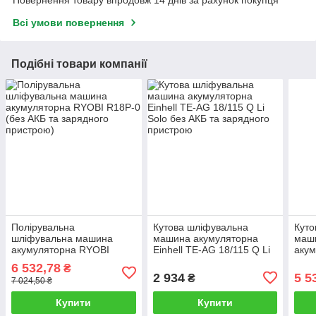
Повернення товару впродовж 14 днів за рахунок покупця
Всі умови повернення
Подібні товари компанії
Полірувальна
Кутова шліфувальна
Куто
шліфувальна машина
машина акумуляторна
маш
акумуляторна RYOBI
Einhell TE-AG 18/115 Q Li
акум
R18P-0 (без АКБ та
Solo без АКБ та зарядного
18,0
6 532,78
₴
зарядного пристрою)
пристрою
заря
2 934
5 5
₴
7 024,50 ₴
Купити
Купити