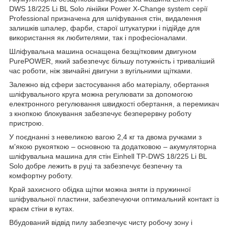
DWS 18/225 Li BL Solo лінійки Power X-Change system серії
Professional призначена для шліфування стін, видалення
залишків шпалер, фарби, старої штукатурки і підійде для
використання як любителями, так і професіоналами.
Шліфувальна машина оснащена безщітковим двигуном
PurePOWER, який забезпечує більшу потужність і триваліший
час роботи, ніж звичайні двигуни з вугільними щітками.
Залежно від сфери застосування або матеріалу, обертання
шліфувального круга можна регулювати за допомогою
електронного регулювання швидкості обертання, а перемикач
з кнопкою блокування забезпечує безперервну роботу
пристрою.
У поєднанні з невеликою вагою 2,4 кг та двома ручками з
м'якою рукояткою – основною та додатковою – акумуляторна
шліфувальна машина для стін Einhell TP-DWS 18/225 Li BL
Solo добре лежить в руці та забезпечує безпечну та
комфортну роботу.
Край захисного обідка щітки можна зняти із пружинної
шліфувальної пластини, забезпечуючи оптимальний контакт із
краєм стіни в кутах.
Вбудований відвід пилу забезпечує чисту робочу зону і