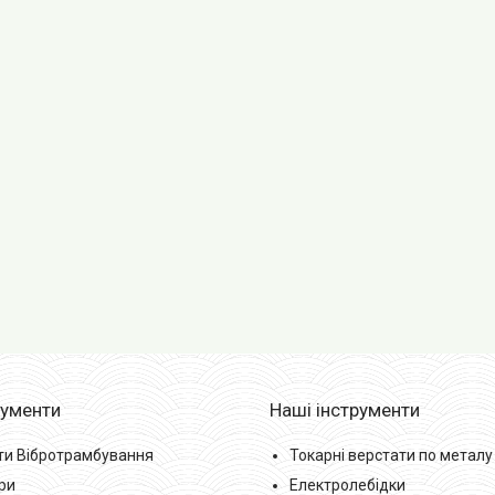
рументи
Наші інструменти
ти Вібротрамбування
Токарні верстати по металу
ри
Електролебідки