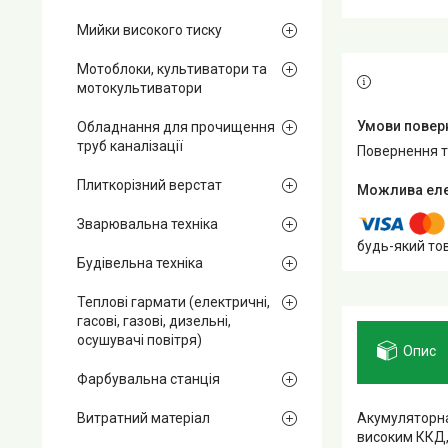
Мийки високого тиску
Мотоблоки, культиватори та
мотокультиватори
Обладнання для прочищення
труб каналізації
повернення 
Плиткорізний верстат
Зварювальна техніка
будь-який то
Будівельна техніка
Теплові гармати (електричні,
гасові, газові, дизельні,
осушувачі повітря)
Опис
Фарбувальна станція
Акумуляторн
Витратний матеріал
високим ККД, 