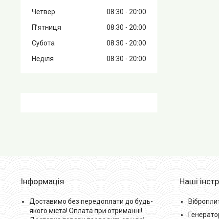
Четвер
08:30
20:00
Пʼятниця
08:30
20:00
Субота
08:30
20:00
Неділя
08:30
20:00
Інформація
Наші інст
Доставимо без передоплати до будь-
Вібропли
якого міста! Оплата при отриманні!
Генерато