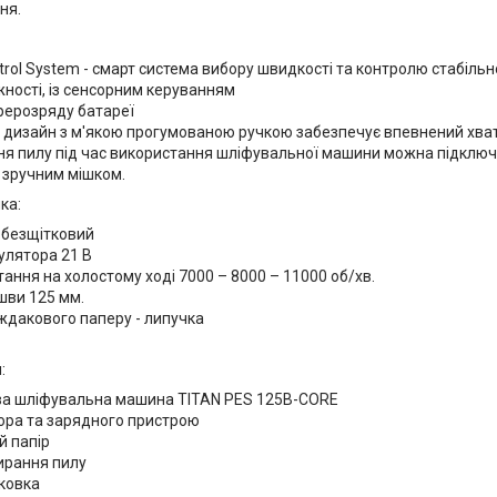
ня.
ontrol System - смарт система вибору швидкості та контролю стабільн
жності, із сенсорним керуванням
ерерозряду батареї
 дизайн з м'якою прогумованою ручкою забезпечує впевнений хват 
я пилу під час використання шліфувальної машини можна підклю
 зручним мішком.
ка:
- безщітковий
улятора 21 В
ання на холостому ході 7000 – 8000 – 11000 об/хв.
шви 125 мм.
ждакового паперу - липучка
:
ва шліфувальна машина TITAN PES 125B-CORE
ора та зарядного пристрою
 папір
ирання пилу
ковка