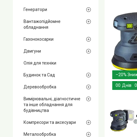
Генератори
Вантажопідйомне
обладнання
Газонокосарки
Двигуни
Олія для техніки
–20%
Будинок та Сад
0
0
Днів
0
Деревообробка
Вимірювальні, діагностичне
та інше обладнання для
будівництва
Компресори та аксесуари
Металообробка