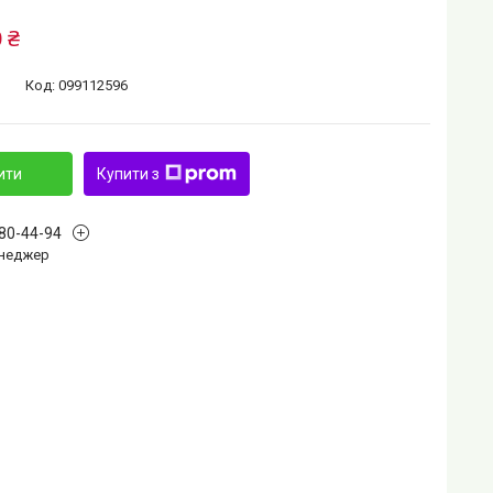
 ₴
Код:
099112596
ити
Купити з
880-44-94
Менеджер