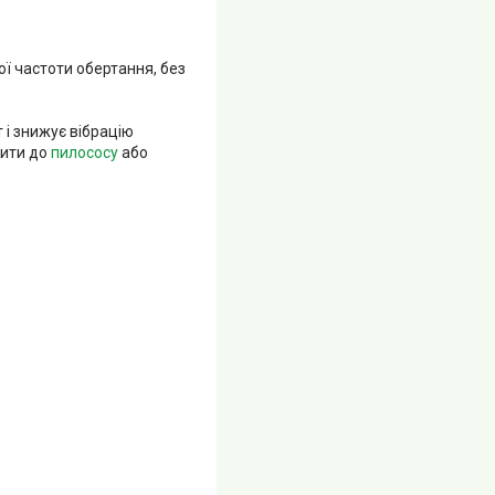
ої частоти обертання, без
і знижує вібрацію
чити до
пилососу
або