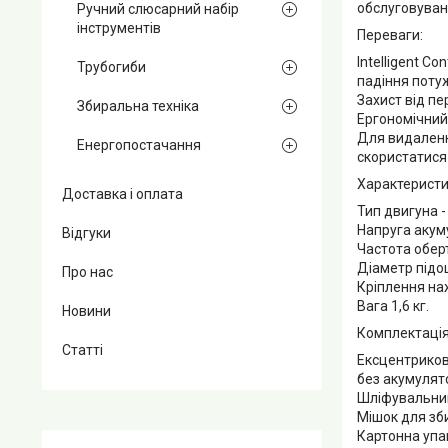
обслуговуван
Ручний слюсарний набір
інструментів
Переваги:
Intelligent C
Трубогиби
падіння поту
Захист від п
Збиральна техніка
Ергономічний
Для видаленн
Енергопостачання
скористатися
Характеристи
Доставка і оплата
Тип двигуна 
Напруга акум
Відгуки
Частота оберт
Діаметр підо
Про нас
Кріплення на
Вага 1,6 кг.
Новини
Комплектація
Статті
Ексцентрико
без акумулят
Шліфувальний
Мішок для зб
Картонна упа