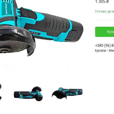
1 305 ₴
Готово до 
Куп
+380 (96) 
kyivstar - 