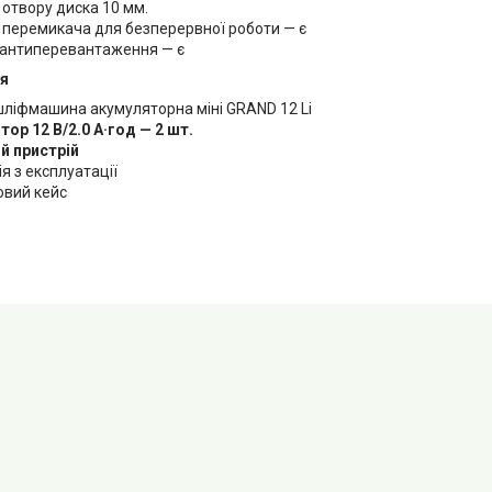
отвору диска 10 мм.
я перемикача для безперервної роботи — є
 антиперевантаження — є
я
шліфмашина акумуляторна міні GRAND 12 Li
ор 12 В/2.0 А·год — 2 шт.
й пристрій
ія з експлуатації
овий кейс