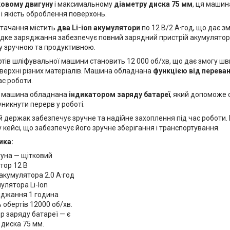
овому двигуну
і максимальному
діаметру диска 75 мм
, ця машин
і якість оброблення поверхонь.
тачання містить
два Li-ion акумулятори
по 12 В/2 А·год, що дає з
дке заряджання забезпечує повний зарядний пристрій акумулятора
у зручною та продуктивною.
ертів шліфувальної машини становить 12 000 об/хв, що дає змогу ш
верхні різних матеріалів. Машина обладнана
функцією від перева
ас роботи.
 машина обладнана
індикатором заряду батареї
, який допоможе 
уникнути перерв у роботі.
 держак забезпечує зручне та надійне захоплення під час роботи. 
кейсі, що забезпечує його зручне зберігання і транспортування.
ика:
гуна — щітковий
тор 12 В
акумулятора 2.0 А·год
улятора Li-Ion
яджання 1 година
ь обертів 12000 об/хв.
р заряду батареї — є
 диска 75 мм.