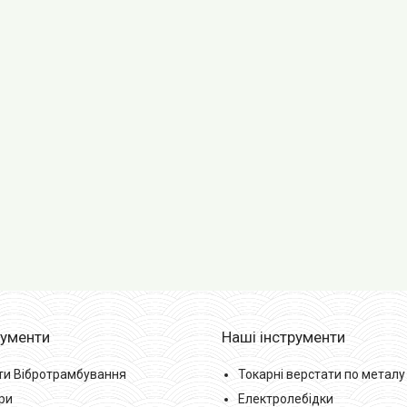
рументи
Наші інструменти
ти Вібротрамбування
Токарні верстати по металу
ри
Електролебідки