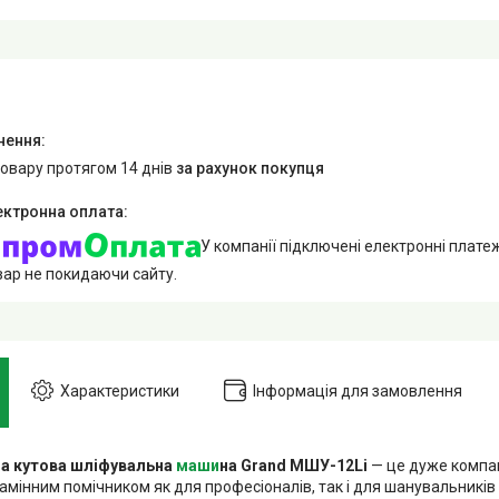
товару протягом 14 днів
за рахунок покупця
У компанії підключені електронні плате
вар не покидаючи сайту.
Характеристики
Інформація для замовлення
а кутова шліфувальна
маши
на Grand МШУ-12Li
— це дуже компак
амінним помічником як для професіоналів, так і для шанувальників