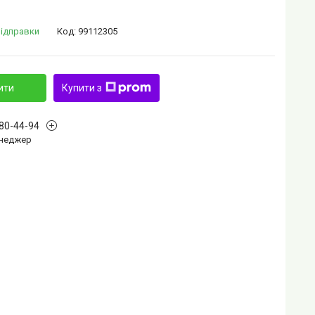
відправки
Код:
99112305
ити
Купити з
880-44-94
Менеджер