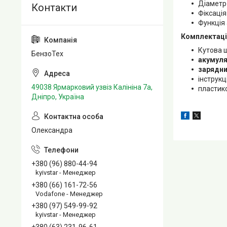
Діаметр 
Фіксаці
Функція
Комплектаці
Кутова 
БензоТех
акумулят
зарядни
інструкц
49038 Ярмарковий узвіз Калініна 7а,
пластик
Дніпро, Україна
Олександра
+380 (96) 880-44-94
kyivstar - Менеджер
+380 (66) 161-72-56
Vodafone - Менеджер
+380 (97) 549-99-92
kyivstar - Менеджер