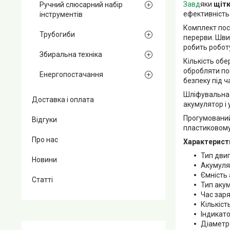
Завд
яки
щітк
Ручний слюсарний набір
ефективність 
інструментів
Комплект пос
Трубогиби
перерви. Шви
робить робот
Збиральна техніка
Кількість об
обробляти по
Енергопостачання
безпеку під ч
Шліфувальна
Доставка і оплата
акумулятор і 
Прогумований
Відгуки
пластиковому 
Про нас
Характерист
Тип дви
Новини
Акумуля
Ємність 
Статті
Тип акум
Час зар
Кількіст
Індикато
Діаметр