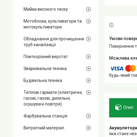
Мийки високого тиску
Мотоблоки, культиватори та
мотокультиватори
Обладнання для прочищення
труб каналізації
повернення 
Плиткорізний верстат
Зварювальна техніка
будь-який то
Будівельна техніка
Теплові гармати (електричні,
гасові, газові, дизельні,
осушувачі повітря)
Опис
Фарбувальна станція
Акумуляторн
Витратний матеріал
яка стане нез