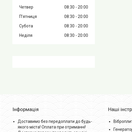
Четвер
08:30
20:00
Пʼятниця
08:30
20:00
Субота
08:30
20:00
Неділя
08:30
20:00
Інформація
Наші інст
Доставимо без передоплати до будь-
Вібропли
якого міста! Оплата при отриманні!
Генерато