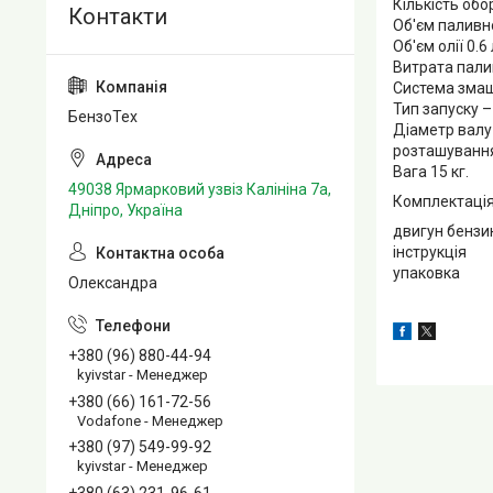
Кількість обо
Об'єм паливно
Об'єм олії 0.6 
Витрата палив
Система змащ
Тип запуску –
БензоТех
Діаметр валу
розташування
Вага 15 кг.
49038 Ярмарковий узвіз Калініна 7а,
Комплектація
Дніпро, Україна
двигун бензи
інструкція
упаковка
Олександра
+380 (96) 880-44-94
kyivstar - Менеджер
+380 (66) 161-72-56
Vodafone - Менеджер
+380 (97) 549-99-92
kyivstar - Менеджер