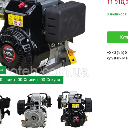
11 918,
В наявності
Куп
+380 (96) 
kyivstar - 
0
Годин
0
0
Хвилин
0
0
Секунд