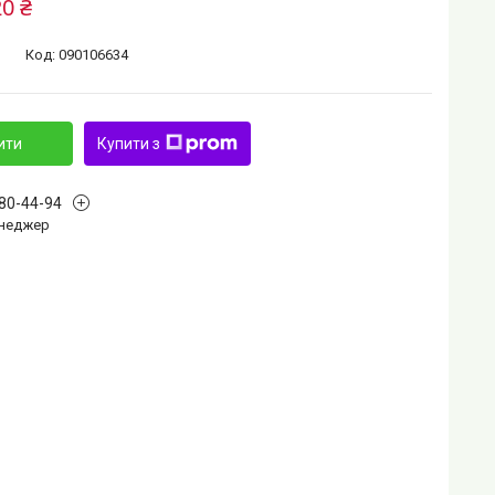
20 ₴
Код:
090106634
ити
Купити з
880-44-94
Менеджер