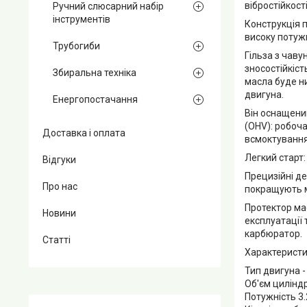
вібростійкост
Ручний слюсарний набір
інструментів
Конструкція 
високу потужн
Трубогиби
Гільза з чав
зносостійкіст
Збиральна техніка
масла буде н
двигуна.
Енергопостачання
Він оснащени
(OHV): робоча
Доставка і оплата
всмоктування 
Легкий старт:
Відгуки
Прецизійні де
Про нас
покращують м
Протектор мас
Новини
експлуатації
карбюратор.
Статті
Характеристи
Тип двигуна 
Об'єм цилінд
Потужність 3.2