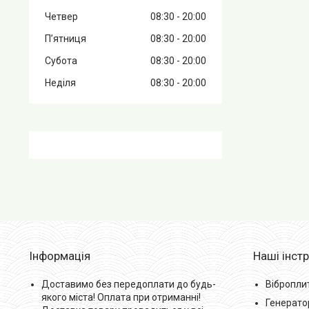
Четвер
08:30
20:00
Пʼятниця
08:30
20:00
Субота
08:30
20:00
Неділя
08:30
20:00
Інформація
Наші інст
Доставимо без передоплати до будь-
Вібропли
якого міста! Оплата при отриманні!
Генерато