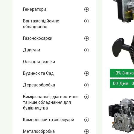
Генератори
Вантажопідйомне
обладнання
Газонокосарки
Двигуни
Олія для техніки
–3%
Будинок та Сад
0
0
Днів
0
Деревообробка
Вимірювальні, діагностичне
та інше обладнання для
будівництва
Компресори та аксесуари
Металообробка