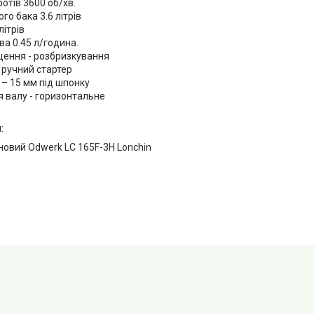
ротів 3600 об/хв.
го бака 3.6 літрів
літрів
а 0.45 л/година.
ення - розбризкування
 ручний стартер
 – 15 мм під шпонку
 валу - горизонтальне
:
новий Odwerk LC 165F-3H Lonchin