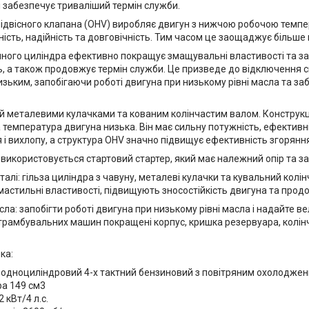
і забезпечує триваліший термін служби.
підвісного клапана (OHV) виробляє двигун з нижчою робочою темп
ість, надійність та довговічність. Тим часом це заощаджує більше
унного циліндра ефективно покращує змащувальні властивості та з
ь, а також продовжує термін служби. Це призведе до відключення си
изьким, запобігаючи роботі двигуна при низькому рівні масла та з
й металевими кулачками та кованим колінчастим валом. Конструкц
 температура двигуна низька. Він має сильну потужність, ефективн
і вихлопу, а структура OHV значно підвищує ефективність згоряння
 використовується стартовий стартер, який має належний опір та з
талі: гільза циліндра з чавуну, металеві кулачки та кувальний кол
астильні властивості, підвищують зносостійкість двигуна та прод
ла: запобігти роботі двигуна при низькому рівні масла і надайте в
 трамбувальних машин покращені корпус, кришка резервуара, колінч
ка:
- одноциліндровий 4-х тактний бензиновий з повітряним охолодже
ра 149 см3
 кВт/4 л.с.