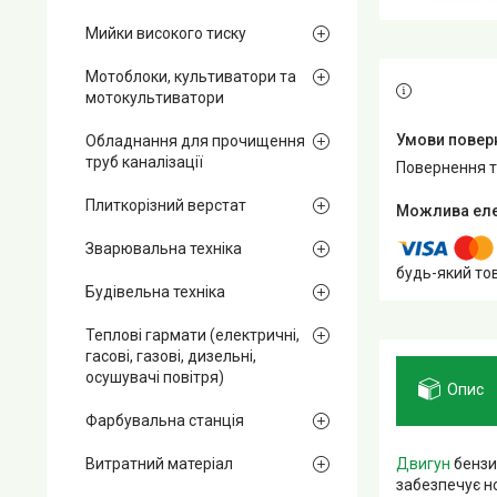
Мийки високого тиску
Мотоблоки, культиватори та
мотокультиватори
Обладнання для прочищення
труб каналізації
повернення 
Плиткорізний верстат
Зварювальна техніка
будь-який то
Будівельна техніка
Теплові гармати (електричні,
гасові, газові, дизельні,
осушувачі повітря)
Опис
Фарбувальна станція
Двигун
бензин
Витратний матеріал
забезпечує н