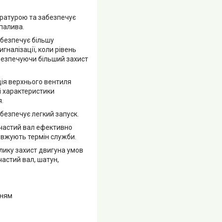
ературою та забезпечує
 палива.
абезпечує більшу
гналізації, коли рівень
абезпечуючи більший захист
ія верхнього вентиля
і характеристики
.
абезпечує легкий запуск.
інчастий вал ефективно
овжують термін служби.
елику захист двигуна умов
астий вал, шатун,
нням