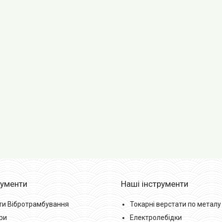
рументи
Наші інструменти
ти Вібротрамбування
Токарні верстати по металу
ри
Електролебідки