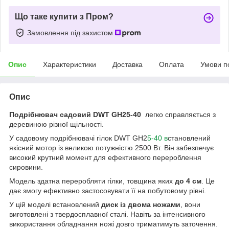
Що таке купити з Пром?
Замовлення під захистом
Опис
Характеристики
Доставка
Оплата
Умови п
Опис
Подрібнювач садовий DWT GH25-40
легко справляється з
деревиною різної щільності.
У садовому подрібнювачі гілок DWT GH2
5-40 в
становлений
якісний мотор із великою потужністю 2500 Вт. Він забезпечує
високий крутний момент для ефективного перероблення
сировини.
Модель здатна переробляти гілки, товщина яких
до 4 см
. Це
дає змогу ефективно застосовувати її на побутовому рівні.
У цій моделі встановлений
диск із двома ножами
, вони
виготовлені з твердосплавної сталі. Навіть за інтенсивного
використання обладнання ножі довго триматимуть заточення.