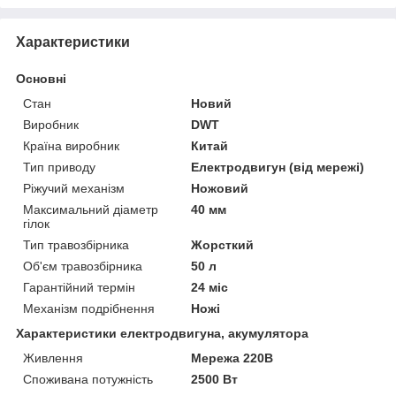
Характеристики
Основні
Стан
Новий
Виробник
DWT
Країна виробник
Китай
Тип приводу
Електродвигун (від мережі)
Ріжучий механізм
Ножовий
Максимальний діаметр
40 мм
гілок
Тип травозбірника
Жорсткий
Об'єм травозбірника
50 л
Гарантійний термін
24 міс
Механізм подрібнення
Ножі
Характеристики електродвигуна, акумулятора
Живлення
Мережа 220В
Споживана потужність
2500 Вт