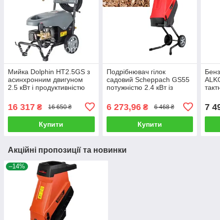
Мийка Dolphin HT2.5GS з
Подрібнювач гілок
Бенз
асинхронним двигуном
садовий Scheppach GS55
ALKO
2.5 кВт і продуктивністю
потужністю 2.4 кВт із
такт
720 л/год
переробкою за годину до
двиг
120 кг.
кВт
16 317
6 273,96
7 4
₴
₴
16 650 ₴
6 468 ₴
Купити
Купити
Акційні пропозиції та новинки
–14%