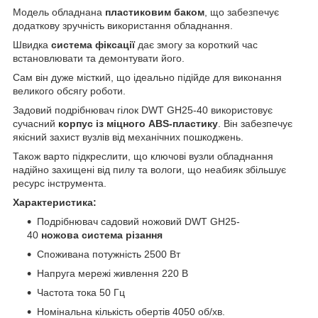
Модель обладнана
пластиковим баком
, що забезпечує
додаткову зручність використання обладнання.
Швидка
система фіксації
дає змогу за короткий час
встановлювати та демонтувати його.
Сам він дуже місткий, що ідеально підійде для виконання
великого обсягу роботи.
Задовий подрібнювач гілок DWT GH25-40 використовує
сучасний
корпус із міцного ABS-пластику
. Він забезпечує
якісний захист вузлів від механічних пошкоджень.
Також варто підкреслити, що ключові вузли обладнання
надійно захищені від пилу та вологи, що неабияк збільшує
ресурс інструмента.
Характеристика:
Подрібнювач садовий ножовий DWT GH25-
40
ножова система різання
Споживана потужність 2500 Вт
Напруга мережі живлення 220 В
Частота тока 50 Гц
Номінальна кількість обертів 4050 об/хв.