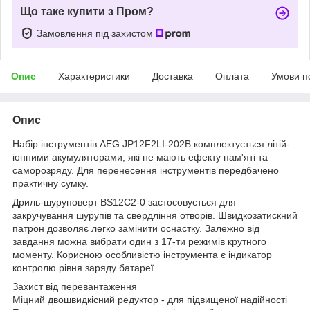
Що таке купити з Пром?
Замовлення під захистом
Опис
Характеристики
Доставка
Оплата
Умови п
Опис
Набір інструментів AEG JP12F2LI-202B комплектується літій-
іонними акумуляторами, які не мають ефекту пам'яті та
саморозряду. Для перенесення інструментів передбачено
практичну сумку.
Дриль-шуруповерт BS12C2-0 застосовується для
закручування шурупів та свердління отворів. Швидкозатискний
патрон дозволяє легко замінити оснастку. Залежно від
завдання можна вибрати один з 17-ти режимів крутного
моменту. Корисною особливістю інструмента є індикатор
контролю рівня заряду батареї.
Захист від перевантаження
Міцний двошвидкісний редуктор - для підвищеної надійності