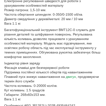
Електронне регулювання швидкості для роботи з
урахуванням особливостей матеріалу
Розмір патрона: 1,5-10 мм.
Частота обертання шпинделя: 0-350/0-1500 об/хв.
Діаметр свердління у дереві/металі: 20 мм / 10 мм
Вага 1.1 кг.
Багатофункціональний інструмент BMT12C-0 служить для
різання деталей та шліфування поверхонь. Регульована
кількість коливань дозволяє працювати з урахуванням
особливостей матеріалу. Модель має підсвічування, яке
освітлює робочу область під час експлуатації інструменту у
темних приміщеннях. Обгумована рукоятка забезпечує більш
комфортне захоплення.
Індикатор рівня заряду
Фіксація клавіші для безперервної роботи
Підтримка постійної кількості обертів під навантаженням
Плавний пуск знижує навантаження на
двигун
, продовжуючи
термін його служби
Частота коливань: 0-20000 кол/хв.
Кут коливань: 1.5 градусів
Габарити: 268х60х153 мм.
Вага 1.1 кг.
Особливості AEG JP12F2LI-202B 4935464242