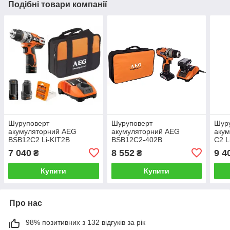
Подібні товари компанії
Шуруповерт
Шуруповерт
Шур
акумуляторний AEG
акумуляторний AEG
акум
BSB12C2 Li-KIT2B
BSB12C2-402B
C2 L
4935447996
4935446696
набо
7 040
8 552
9 4
₴
₴
493
Купити
Купити
Про нас
98% позитивних з 132 відгуків за рік