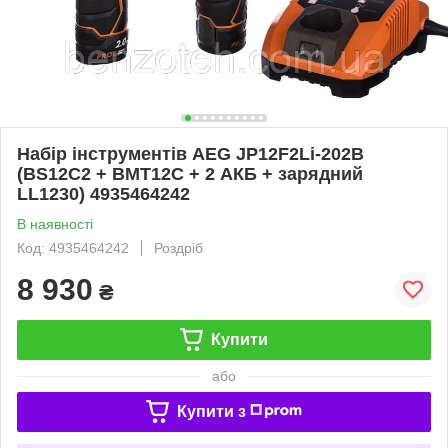
Набір інструментів AEG JP12F2Li-202B
(BS12C2 + BMT12C + 2 АКБ + зарядний
LL1230) 4935464242
В наявності
Код: 4935464242
Роздріб
8 930
₴
Купити
або
Купити з