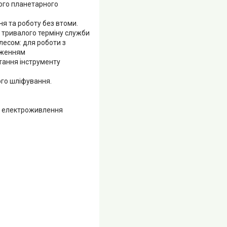
ого планетарного
я та роботу без втоми.
 тривалого терміну служби
лесом: для роботи з
таженням
тання інструменту
ого шліфування.
ня електроживлення