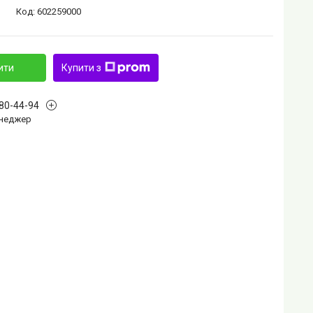
Код:
602259000
ити
Купити з
880-44-94
Менеджер