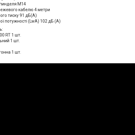
шпинделя М14
ежевого кабелю 4 метри
ого тиску 91 дБ(А)
ої потужності (LwA) 102 дБ (A)
ь:
00 RT 1 шт.
ьний 1 шт.
тонна 1 шт.