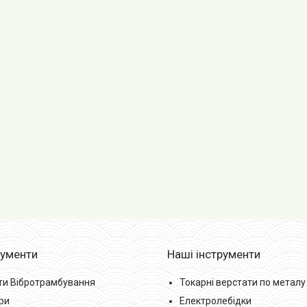
рументи
Наші інструменти
ти Вібротрамбування
Токарні верстати по металу
ри
Електролебідки