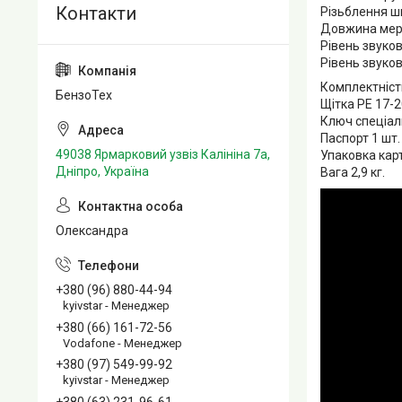
Різьблення 
Довжина мер
Рівень звуков
Рівень звуков
Комплектніст
БензоТех
Щітка PE 17-2
Ключ спеціал
Паспорт 1 шт.
49038 Ярмарковий узвіз Калініна 7а,
Упаковка кар
Дніпро, Україна
Вага 2,9 кг.
Олександра
+380 (96) 880-44-94
kyivstar - Менеджер
+380 (66) 161-72-56
Vodafone - Менеджер
+380 (97) 549-99-92
kyivstar - Менеджер