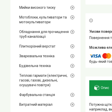
Мийки високого тиску
Мотоблоки, культиватори та
мотокультиватори
Обладнання для прочищення
труб каналізації
повернення 
Плиткорізний верстат
Зварювальна техніка
будь-який то
Будівельна техніка
Теплові гармати (електричні,
гасові, газові, дизельні,
осушувачі повітря)
Опис
Фарбувальна станція
Потужна щітк
Витратний матеріал
наприклад, ви