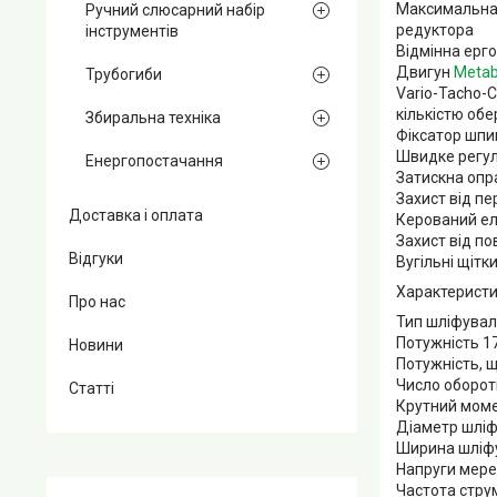
Максимальна 
Ручний слюсарний набір
редуктора
інструментів
Відмінна ерго
Двигун
Meta
Трубогиби
Vario-Tacho-
кількістю об
Збиральна техніка
Фіксатор шпи
Швидке регул
Енергопостачання
Затискна опр
Захист від пе
Доставка і оплата
Керований ел
Захист від п
Відгуки
Вугільні щітк
Характеристи
Про нас
Тип шліфувал
Потужність 1
Новини
Потужність, 
Число обороті
Статті
Крутний моме
Діаметр шліф
Ширина шліфу
Напруги мере
Частота струм