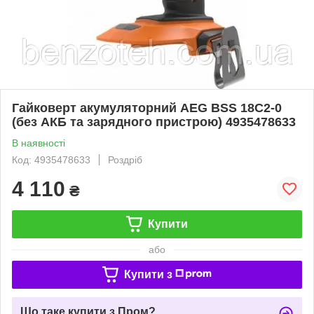
Гайковерт акумуляторний AEG BSS 18C2-0
(без АКБ та зарядного пристрою) 4935478633
В наявності
Код: 4935478633
Роздріб
4 110
₴
Купити
або
Купити з
Що таке купити з Пром?