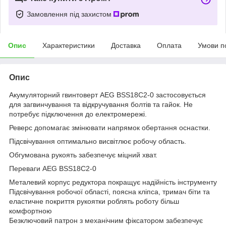
Замовлення під захистом
Опис
Характеристики
Доставка
Оплата
Умови п
Опис
Акумуляторний гвинтоверт AEG BSS18C2-0 застосовується
для загвинчування та відкручування болтів та гайок. Не
потребує підключення до електромережі.
Реверс допомагає змінювати напрямок обертання оснастки.
Підсвічування оптимально висвітлює робочу область.
Обгумована рукоять забезпечує міцний хват.
Переваги AEG BSS18C2-0
Металевий корпус редуктора покращує надійність інструменту
Підсвічування робочої області, поясна кліпса, тримач біти та
еластичне покриття рукоятки роблять роботу більш
комфортною
Безключовий патрон з механічним фіксатором забезпечує