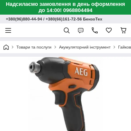
Надсилаємо замовлення в день оформлення
до 14:00! 0968804494
+380(96)880-44-94 / +380(66)161-72-56 БензоТех
Товари та послуги
Акумуляторний інструмент
Гайко