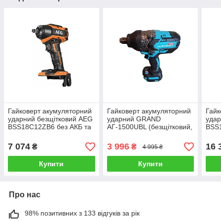
Гайковерт акумуляторний
Гайковерт акумуляторний
Гайк
ударний безщітковий AEG
ударний GRAND
удар
BSS18C12ZB6 без АКБ та
AГ-1500UBL (безщітковий,
BSS
зарядного пристрою
без АКБ і зарядного
2 АК
пристрою)
при
7 074
3 996
16 
₴
₴
4 995 ₴
Купити
Купити
Про нас
98% позитивних з 133 відгуків за рік