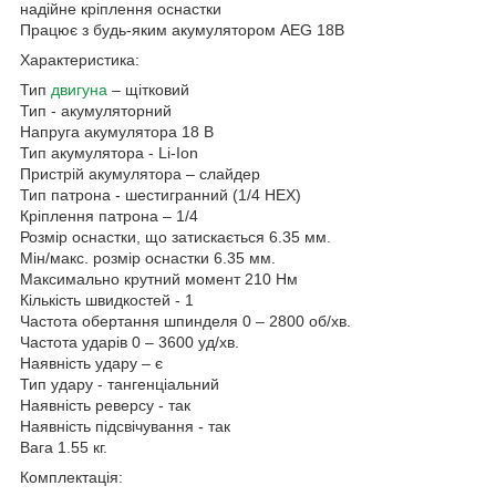
надійне кріплення оснастки
Працює з будь-яким акумулятором AEG 18В
Характеристика:
Тип
двигуна
– щітковий
Тип - акумуляторний
Напруга акумулятора 18 В
Тип акумулятора - Li-Ion
Пристрій акумулятора – слайдер
Тип патрона - шестигранний (1/4 HEX)
Кріплення патрона – 1/4
Розмір оснастки, що затискається 6.35 мм.
Мін/макс. розмір оснастки 6.35 мм.
Максимально крутний момент 210 Нм
Кількість швидкостей - 1
Частота обертання шпинделя 0 – 2800 об/хв.
Частота ударів 0 – 3600 уд/хв.
Наявність удару – є
Тип удару - тангенціальний
Наявність реверсу - так
Наявність підсвічування - так
Вага 1.55 кг.
Комплектація: