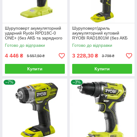
Шуруповерт акумуляторний
Шуруповерт/дриль
ударний Ryobi RPD18C-0
акумуляторний кутовий
ONE+ (без АКБ та зарядного
RYOBI RAD1801M (без АКБ
пристрою)
та зарядного пристрою)
Готово до відправки
Готово до відправки
4 446
3 228,30
₴
₴
5 557,50 ₴
3 798 ₴
Купити
Купити
–7%
–3%