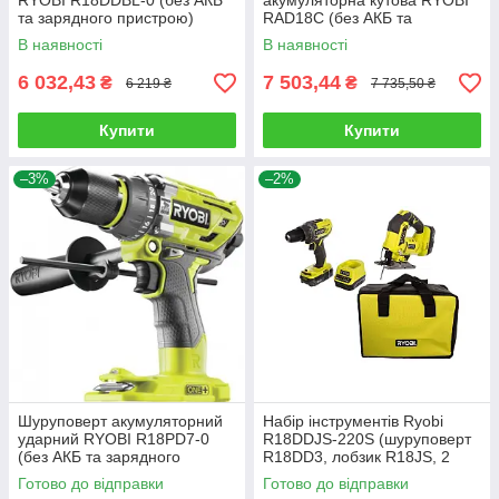
RYOBI R18DDBL-0 (без АКБ
акумуляторна кутова RYOBI
та зарядного пристрою)
RAD18С (без АКБ та
зарядного пристрою)
В наявності
В наявності
6 032,43
7 503,44
₴
₴
6 219 ₴
7 735,50 ₴
Купити
Купити
–3%
–2%
Шуруповерт акумуляторний
Набір інструментів Ryobi
ударний RYOBI R18PD7-0
R18DDJS-220S (шуруповерт
(без АКБ та зарядного
R18DD3, лобзик R18JS, 2
пристрою)
АКБ 18 В/2Ач, зарядний)
Готово до відправки
Готово до відправки