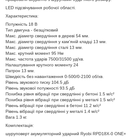
LED підсвічування робочої області.
Характеристика:
Потужність 18 В
Тип двигуна - безщітковий
Макс. діаметр свердління в дереві 54 мм.
Макс. діаметр свердління у кам'яній кладці 13 мм.
Макс. діаметр свердління сталі 13 мм.
Макс. крутний момент 95 Нм
Макс. частота ударів 7500/31500 уд/хв.
Налаштування крутного моменту 24
Патрон 13 мм.
Швидкість без навантаження 0-500/0-2100 об/хв.
Рівень звукового тиску 104.5 дБ
Рівень звукової потужності 93.5 дБ
Похибка рівня вібрації при свердлінні у бетоні 1.5 м/с²
Похибка рівня вібрації при свердлінні у металі 1.5 м/с²
Рівень вібрації при свердлінні в бетоні 11.2 м/с²
Рівень вібрації при свердлінні у металі 1.4 м/с²
Вага 1.3 кг.
Комплектація:
шуруповерт акумуляторний ударний Ryobi RPD18X-0 ONE+