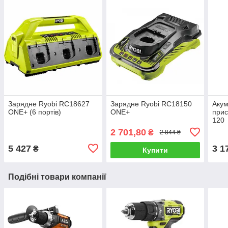
Зарядне Ryobi RC18627
Зарядне Ryobi RC18150
Акум
ONE+ (6 портів)
ONE+
прис
120
2 701,80
₴
2 844 ₴
5 427
3 1
₴
Купити
Подібні товари компанії