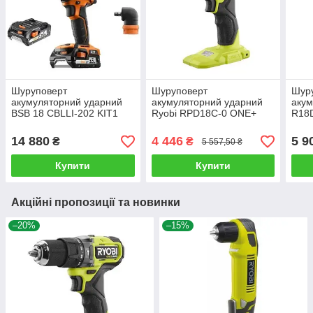
Шуруповерт
Шуруповерт
Шур
акумуляторний ударний
акумуляторний ударний
аку
BSВ 18 CBLLI-202 KIT1
Ryobi RPD18C-0 ONE+
R18D
AEG 4935448462K
(без АКБ та зарядного
/ 1,
пристрою)
14 880
4 446
5 9
₴
₴
5 557,50 ₴
Купити
Купити
Акційні пропозиції та новинки
–20%
–15%