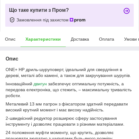
Що таке купити з Пром?
Замовлення під захистом
Опис
Характеристики
Доставка
Оплата
Умови 
Опис
ONE+ HP дриль-шуруповерт, ідеальний для свердління в
дереві, металі або камені, а також для закручування шурупів.
Інноваційний
двигун
забезпечує оптимальну потужність, а
передова електроніка, що стежить, – максимальну тривалість
роботи.
Металевий 13 мм патрон з фіксатором здатний передавати
високий крутний момент і має високу надійність.
2-швидкісний редуктор розширює сферу застосування
інструменту і дозволяє працювати з різними матеріалами.
24 положення муфти моменту, що крутить, дозволяє
працювати акуратно з шурупами будь-якого розміру.