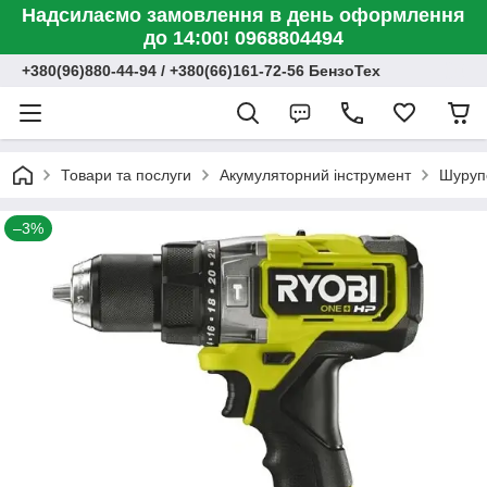
Надсилаємо замовлення в день оформлення
до 14:00! 0968804494
+380(96)880-44-94 / +380(66)161-72-56 БензоТех
Товари та послуги
Акумуляторний інструмент
Шуруп
–3%