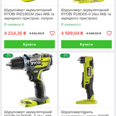
Шуруповерт акумуляторний
Шуруповерт акумуляторний
RYOBI RID1801M (без АКБ та
RYOBI R18DD5-0 (без АКБ та
зарядного пристрою, патрон
зарядного пристрою)
під біту)
В наявності
В наявності
4 214,30
4 509,04
₴
₴
4 531,50 ₴
4 648,50 ₴
Купити
Купити
–3%
–3%
Шуруповерт акумуляторний
Шуруповерт/дриль