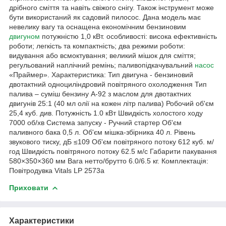
дрібного сміття та навіть свіжого снігу. Також інструмент може
бути використаний як садовий пилосос. Дана модель має
невелику вагу та оснащена економічним бензиновим
двигуном
потужністю 1,0 кВт. особливості: висока ефективність
роботи; легкість та компактність; два режими роботи:
видування або всмоктування; великий мішок для сміття;
регульований наплічний ремінь; паливопідкачувальний
насос
«Праймер». Характеристика: Тип двигуна - бензиновий
двотактний одноциліндровий повітряного охолодження Тип
палива – суміш бензину А-92 з маслом для двотактних
двигунів 25:1 (40 мл олії на кожен літр палива) Робочий об'єм
25,4 куб. див. Потужність 1.0 кВт Швидкість холостого ходу
7000 об/хв Система запуску - Ручний стартер Об'єм
паливного бака 0,5 л. Об'єм мішка-збірника 40 л. Рівень
звукового тиску, дБ ≤109 Об'єм повітряного потоку 612 куб. м/
год Швидкість повітряного потоку 62.5 м/с Габарити пакування
580×350×360 мм Вага нетто/брутто 6.0/6.5 кг. Комплектація:
Повітродувка Vitals LP 2573a
Приховати
Характеристики