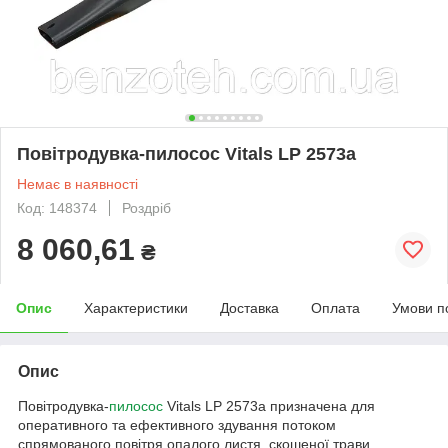
Повітродувка-пилосос Vitals LP 2573a
Немає в наявності
Код: 148374
Роздріб
8 060,61
₴
Опис
Характеристики
Доставка
Оплата
Умови п
Опис
Повітродувка-
пилосос
Vitals LP 2573a призначена для
оперативного та ефективного здування потоком
спрямованого повітря опалого листя, скошеної трави,