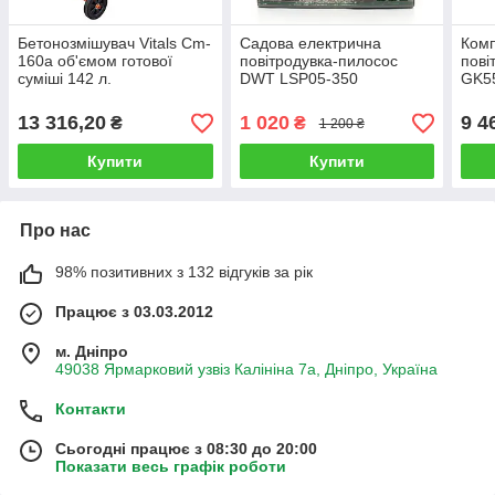
Бетонозмішувач Vitals Cm-
Садова електрична
Ком
160a об'ємом готової
повітродувка-пилосос
пові
суміші 142 л.
DWT LSP05-350
GK55
на 5
13 316,20
1 020
9 4
₴
₴
1 200 ₴
Купити
Купити
Про нас
98% позитивних з 132 відгуків за рік
Працює з 03.03.2012
м. Дніпро
49038 Ярмарковий узвіз Калініна 7а, Дніпро, Україна
Контакти
Сьогодні працює з 08:30 до 20:00
Показати весь графік роботи