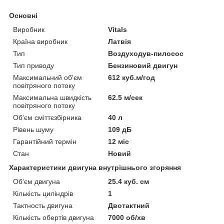
Основні
Виробник
Vitals
Країна виробник
Латвія
Тип
Воздуходув-пилосос
Тип приводу
Бензиновий двигун
Максимальний об'єм
612 куб.м/год
повітряного потоку
Максимальна швидкість
62.5 м/сек
повітряного потоку
Об'єм сміттєзбірника
40 л
Рівень шуму
109 дБ
Гарантійний термін
12 міс
Стан
Новий
Характеристики двигуна внутрішнього згоряння
Об'єм двигуна
25.4 куб. см
Кількість циліндрів
1
Тактность двигуна
Двотактний
Кількість обертів двигуна
7000 об/хв