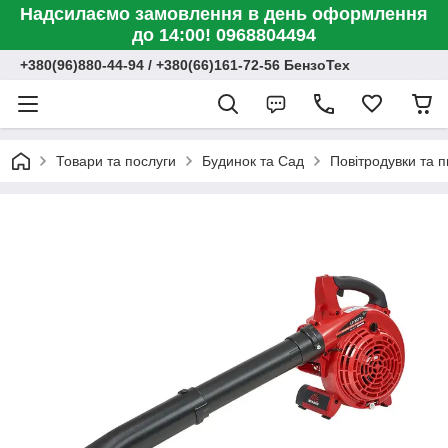
Надсилаємо замовлення в день оформлення
до 14:00! 0968804494
+380(96)880-44-94 / +380(66)161-72-56 БензоТех
Товари та послуги
Будинок та Сад
Повітродувки та п