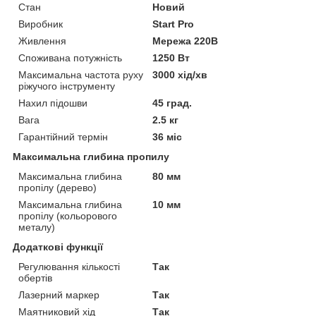
Стан
Новий
Виробник
Start Pro
Живлення
Мережа 220В
Споживана потужність
1250 Вт
Максимальна частота руху
3000 хід/хв
ріжучого інструменту
Нахил підошви
45 град.
Вага
2.5 кг
Гарантійний термін
36 міс
Максимальна глибина пропилу
Максимальна глибина
80 мм
пропілу (дерево)
Максимальна глибина
10 мм
пропілу (кольорового
металу)
Додаткові функції
Регулювання кількості
Так
обертів
Лазерний маркер
Так
Маятниковий хід
Так