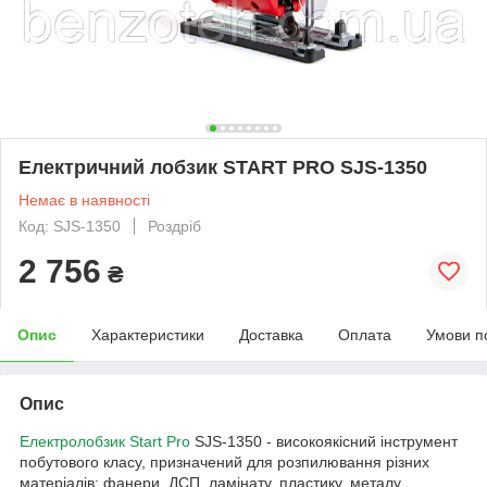
Електричний лобзик START PRO SJS-1350
Немає в наявності
Код: SJS-1350
Роздріб
2 756
₴
Опис
Характеристики
Доставка
Оплата
Умови п
Опис
Електролобзик Start Pro
SJS-1350 - високоякісний інструмент
побутового класу, призначений для розпилювання різних
матеріалів: фанери, ДСП, ламінату, пластику, металу.