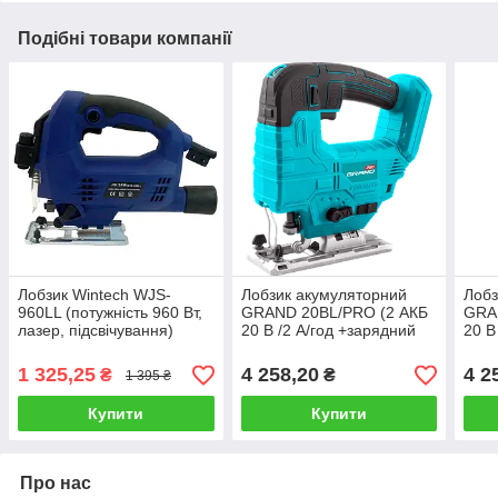
Подібні товари компанії
Лобзик Wintech WJS-
Лобзик акумуляторний
Лобз
960LL (потужність 960 Вт,
GRAND 20BL/PRO (2 АКБ
GRA
лазер, підсвічування)
20 В /2 А/год +зарядний
20 В
пристрій ЗУ-20/2,4)
прис
1 325,25
4 258,20
4 2
₴
₴
1 395 ₴
Купити
Купити
Про нас