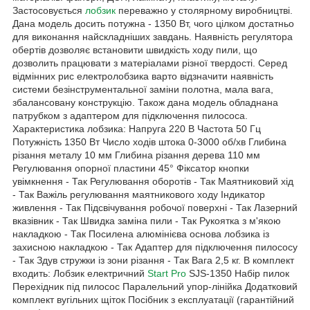
Застосовується
лобзик
переважно у столярному виробництві.
Дана модель досить потужна - 1350 Вт, чого цілком достатньо
для виконання найскладніших завдань. Наявність регулятора
обертів дозволяє встановити швидкість ходу пили, що
дозволить працювати з матеріалами різної твердості. Серед
відмінних рис електролобзика варто відзначити наявність
системи безінструментальної заміни полотна, мала вага,
збалансовану конструкцію. Також дана модель обладнана
патрубком з адаптером для підключення пилососа.
Характеристика лобзика: Напруга 220 В Частота 50 Гц
Потужність 1350 Вт Число ходів штока 0-3000 об/хв Глибина
різання металу 10 мм Глибина різання дерева 110 мм
Регулювання опорної пластини 45° Фіксатор кнопки
увімкнення - Так Регулювання оборотів - Так Маятниковий хід
- Так Важіль регулювання маятникового ходу Індикатор
живлення - Так Підсвічування робочої поверхні - Так Лазерний
вказівник - Так Швидка заміна пили - Так Рукоятка з м'якою
накладкою - Так Посилена алюмінієва основа лобзика із
захисною накладкою - Так Адаптер для підключення пилососу
- Так Здув стружки із зони різання - Так Вага 2,5 кг. В комплект
входить: Лобзик електричний
Start Pro
SJS-1350 Набір пилок
Перехідник під пилосос Паралельний упор-лінійка Додатковий
комплект вугільних щіток Посібник з експлуатації (гарантійний