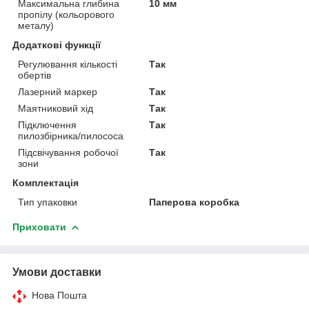
Максимальна глибина
10 мм
пропілу (кольорового
металу)
Додаткові функції
Регулювання кількості
Так
обертів
Лазерний маркер
Так
Маятниковий хід
Так
Підключення
Так
пилозбірника/пилососа
Підсвічування робочої
Так
зони
Комплектація
Тип упаковки
Паперова коробка
Приховати
Умови доставки
Нова Пошта