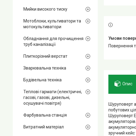
Мийки високого тиску
Мотоблоки, культиватори та
мотокультиватори
Обладнання для прочищення
труб каналізації
повернення 
Плиткорізний верстат
Зварювальна техніка
Будівельна техніка
Опис
Теплові гармати (електричні,
гасові, газові, дизельні,
осушувачі повітря)
Шуруповерт а
побутових ціл
Фарбувальна станція
Шуруповерт E
акумуляторів
Витратний матеріал
акумуляторно
зручний кейс 