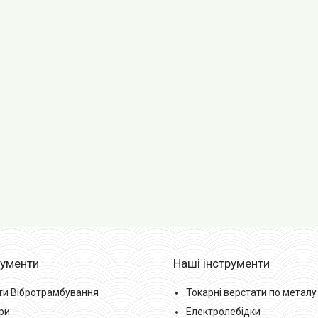
рументи
Наші інструменти
ти Вібротрамбування
Токарні верстати по металу
ри
Електролебідки