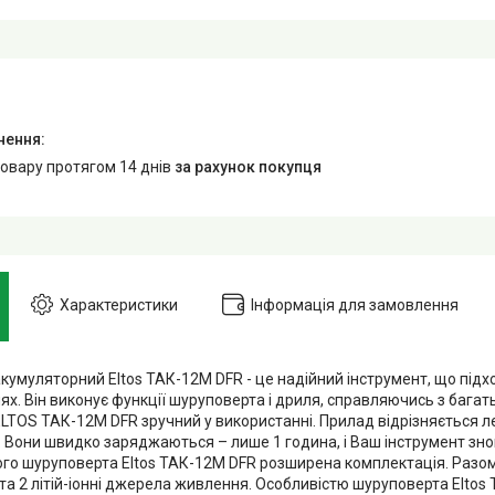
товару протягом 14 днів
за рахунок покупця
Характеристики
Інформація для замовлення
кумуляторний Eltos ТАК-12М DFR - це надійний інструмент, що підх
ях. Він виконує функції шуруповерта і дриля, справляючись з бага
LTOS ТАК-12М DFR зручний у використанні. Прилад відрізняється ле
. Вони швидко заряджаються – лише 1 година, і Ваш інструмент зно
го шуруповерта Eltos ТАК-12М DFR розширена комплектація. Разом
та 2 літій-іонні джерела живлення. Особливістю шуруповерта Eltos