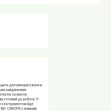
одить для використання в
тьма завданнями.
гкістю та якістю
ву готовий до роботи. У
 з інструментом йде
 ТАК-12М DFR є знімний