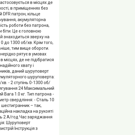
застосовується в місцях де
вості, в приміщеннях без
й DFR патрон, кільце
ічування, акумуляторна
ість роботи без патрона,
 біти. Це є головною
й знаходиться зверху на
0 до 1300 об/хв. Крім того,
ніше, тим вище обороти.
нерідко рятує в умовах
 місцях, де не підібратися
адійного хвату і
ників, даний шуруповерт
кумуляторного шуруповерта:
хв. - 2 ступінь 0-1300 об/
атягування 24 Максимальний
 Вага 1.0 кг. Тип патрона -
етр свердління: - Сталь 10
 шестигранник – так,
раційна накладка на рукояті
сть 2 А/год Час заряджання
ція: Шуруповерт
стрій Інструкція з