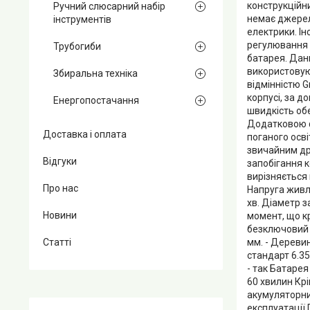
конструкційни
Ручний слюсарний набір
немає джерела
інструментів
електрики. І
регулювання 
Трубогиби
батарея. Дан
використовую
Збиральна техніка
відмінністю 
корпусі, за д
Енергопостачання
швидкість об
Додатковою ф
Доставка і оплата
поганого осві
звичайним др
Відгуки
запобігання 
вирізняється
Про нас
Напруга живле
хв. Діаметр 
Новини
момент, що кр
безключовий 
мм. - Деревин
Статті
стандарт 6.35
- так Батарея
60 хвилин Кр
акумуляторни
експлуатації