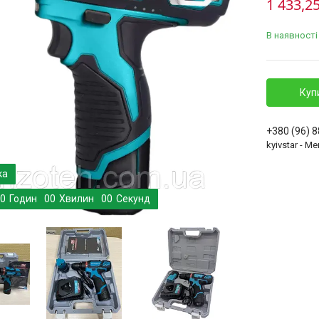
1 433,25
В наявності
Куп
+380 (96) 
kyivstar - 
0
Годин
0
0
Хвилин
0
0
Секунд