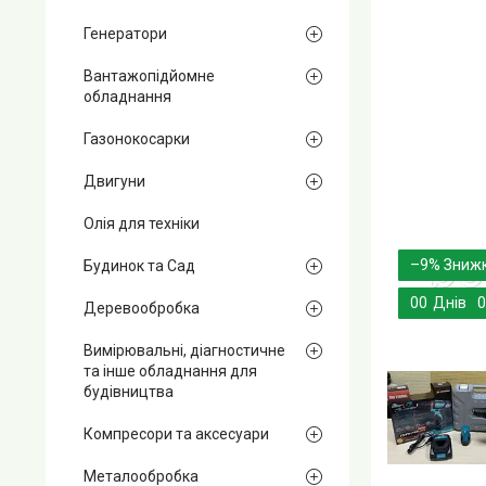
Генератори
Вантажопідйомне
обладнання
Газонокосарки
Двигуни
Олія для техніки
–9%
Будинок та Сад
0
0
Днів
0
Деревообробка
Вимірювальні, діагностичне
та інше обладнання для
будівництва
Компресори та аксесуари
Металообробка