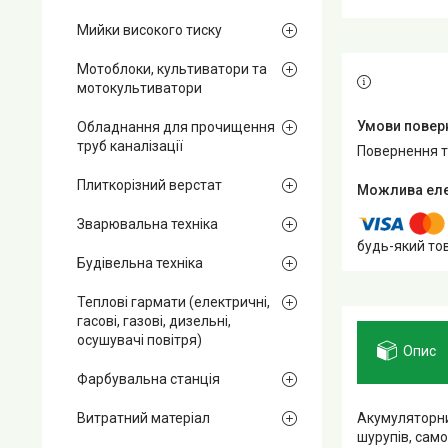
Мийки високого тиску
Мотоблоки, культиватори та
мотокультиватори
Обладнання для прочищення
труб каналізації
повернення 
Плиткорізний верстат
Зварювальна техніка
будь-який то
Будівельна техніка
Теплові гармати (електричні,
гасові, газові, дизельні,
осушувачі повітря)
Опис
Фарбувальна станція
Акумуляторн
Витратний матеріал
шурупів, само