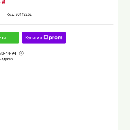
 ₴
Код:
90113252
ити
Купити з
880-44-94
Менеджер