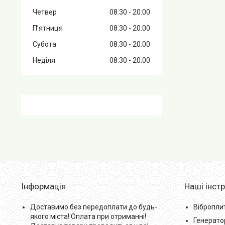
Четвер
08:30
20:00
Пʼятниця
08:30
20:00
Субота
08:30
20:00
Неділя
08:30
20:00
Інформація
Наші інст
Доставимо без передоплати до будь-
Вібропли
якого міста! Оплата при отриманні!
Генерато