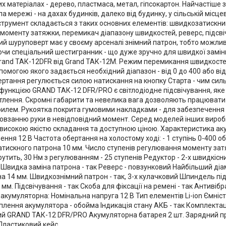
х матеріалах - дерево, пластмаса, метал, гіпсокартон. Найчастіше 
 мережі - на дахах будинків, далеко від будинку, у сільській місце
нструмент складається з таких основних елементів: швидкозатискни
моменту затяжки, перемикач діапазону швидкостей, реверс, підсв
ий шуруповерт має у своєму арсеналі знімний патрон, тобто можлив
чи спеціальний шестигранник - що дуже зручно для швидкої заміни
Grand ТАК-12DFR від Grand ТАК-12М. Режим перемикання швидкосте
опомогою якого задається необхідний діапазон - від 0 до 400 або від 
ертання регулюється силою натискання на кнопку Старта - чим силь
ункцією GRAND ТАК-12 DFR/PRO є світлодіодне підсвічування, яке 
тлення. Скромні габарити та невелика вага дозволяють працювати в
илем. Рукоятка покрита гумовими накладками - для забезпечення н
ковзанню руки в невідповідний момент. Серед моделей інших вироб
 високою якістю складання та доступною ціною. Характеристика а
ння 12 В Частота обертання на холостому ході: - 1 ступінь 0-400 об/
затискного патрона 10 мм. Число ступенів регулювання моменту з
утить, 30 Нм з регулюванням - 25 ступенів Редуктор - 2-х швидкісний
Швидка заміна патрона - так Реверс - повзунковий Найбільший діам
а 14 мм. Швидкознімний патрон - так, 3-х кулачковий Шпиндель під
 мм. Підсвічування - так Скоба для фіксації на ремені - так Антивіб
 акумуляторна: Номінальна напруга 12 В Тип елементів Li-ion Ємні
іплення акумулятора - обойма Індикація стану АКБ - так Комплекта
й GRAND ТАК-12 DFR/PRO Акумуляторна батарея 2 шт. Зарядний при
 Пластиковий кейс