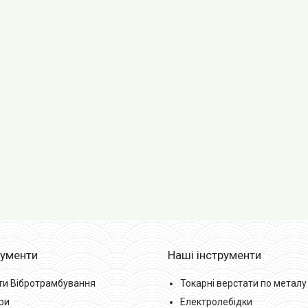
рументи
Наші інструменти
ти Вібротрамбування
Токарні верстати по металу
ри
Електролебідки