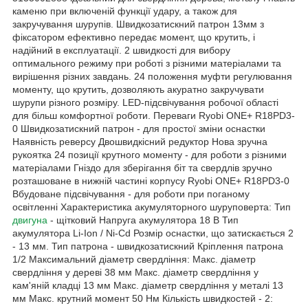
каменю при включеній функції удару, а також для
закручування шурупів. Швидкозатискний патрон 13мм з
фіксатором ефективно передає момент, що крутить, і
надійний в експлуатації. 2 швидкості для вибору
оптимального режиму при роботі з різними матеріалами та
вирішення різних завдань. 24 положення муфти регулювання
моменту, що крутить, дозволяють акуратно закручувати
шурупи різного розміру. LED-підсвічування робочої області
для більш комфортної роботи. Переваги Ryobi ONE+ R18PD3-
0 Швидкозатискний патрон - для простої зміни оснастки
Наявність реверсу Двошвидкісний редуктор Нова зручна
рукоятка 24 позиції крутного моменту - для роботи з різними
матеріалами Гніздо для зберігання біт та свердлів зручно
розташоване в нижній частині корпусу Ryobi ONE+ R18PD3-0
Вбудоване підсвічування - для роботи при поганому
освітленні Характеристика акумуляторного шуруповерта: Тип
двигуна
- щітковий Напруга акумулятора 18 В Тип
акумулятора Li-Ion / Ni-Cd Розмір оснастки, що затискається 2
- 13 мм. Тип патрона - швидкозатискний Кріплення патрона
1/2 Максимальний діаметр свердління: Макс. діаметр
свердління у дереві 38 мм Макс. діаметр свердління у
кам'яній кладці 13 мм Макс. діаметр свердління у металі 13
мм Макс. крутний момент 50 Нм Кількість швидкостей - 2: