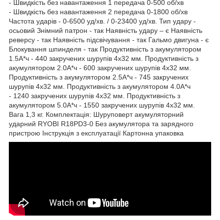
- Швидкість без навантаження 1 передача 0-500 об/хв
- Швидкість без навантаження 2 передача 0-1800 об/хв
Частота ударів - 0-6500 уд/хв. / 0-23400 уд/хв. Тип удару -
осьовий Знімний патрон - так Наявність удару – є Наявність
реверсу - так Наявність підсвічування - так Гальмо двигуна - є
Блокування шпинделя - так Продуктивність з акумулятором
1.5А*ч - 440 закручених шурупів 4х32 мм. Продуктивність з
акумулятором 2.0А*ч - 600 закручених шурупів 4х32 мм.
Продуктивність з акумулятором 2.5А*ч - 745 закручених
шурупів 4х32 мм. Продуктивність з акумулятором 4.0А*ч
- 1240 закручених шурупів 4х32 мм. Продуктивність з
акумулятором 5.0А*ч - 1550 закручених шурупів 4х32 мм.
Вага 1,3 кг. Комплектація: Шуруповерт акумуляторний
ударний RYOBI R18PD3-0 Без акумулятора та зарядного
пристрою Інструкція з експлуатації Картонна упаковка