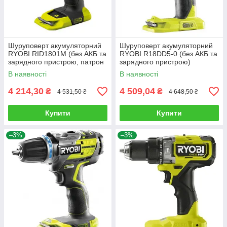
Шуруповерт акумуляторний
Шуруповерт акумуляторний
RYOBI RID1801M (без АКБ та
RYOBI R18DD5-0 (без АКБ та
зарядного пристрою, патрон
зарядного пристрою)
під біту)
В наявності
В наявності
4 214,30
4 509,04
₴
₴
4 531,50 ₴
4 648,50 ₴
Купити
Купити
–3%
–3%