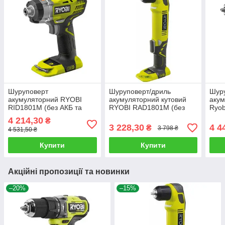
Шуруповерт
Шуруповерт/дриль
Шур
акумуляторний RYOBI
акумуляторний кутовий
акум
RID1801M (без АКБ та
RYOBI RAD1801M (без
Ryo
зарядного пристрою,
АКБ та зарядного
(без
4 214,30
₴
патрон під біту)
пристрою)
прис
3 228,30
4 4
₴
3 798 ₴
4 531,50 ₴
Купити
Купити
Акційні пропозиції та новинки
–20%
–15%