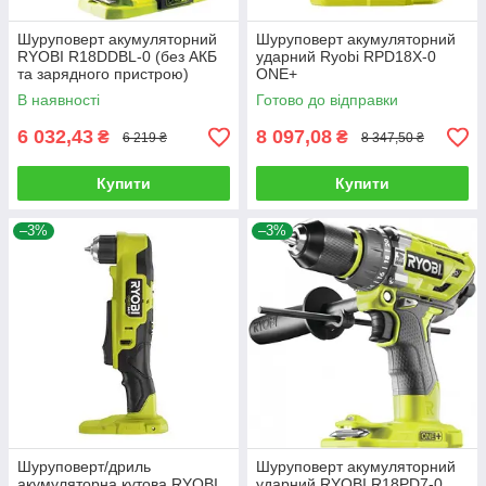
Шуруповерт акумуляторний
Шуруповерт акумуляторний
RYOBI R18DDBL-0 (без АКБ
ударний Ryobi RPD18X-0
та зарядного пристрою)
ONE+
В наявності
Готово до відправки
6 032,43
8 097,08
₴
₴
6 219 ₴
8 347,50 ₴
Купити
Купити
–3%
–3%
Шуруповерт/дриль
Шуруповерт акумуляторний
акумуляторна кутова RYOBI
ударний RYOBI R18PD7-0