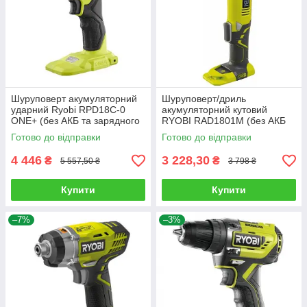
Шуруповерт акумуляторний
Шуруповерт/дриль
ударний Ryobi RPD18C-0
акумуляторний кутовий
ONE+ (без АКБ та зарядного
RYOBI RAD1801M (без АКБ
пристрою)
та зарядного пристрою)
Готово до відправки
Готово до відправки
4 446
3 228,30
₴
₴
5 557,50 ₴
3 798 ₴
Купити
Купити
–7%
–3%