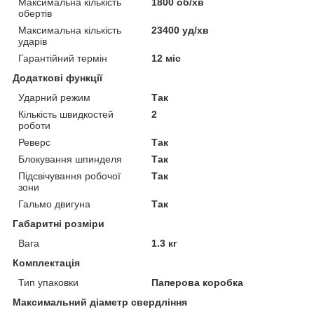
Максимальна кількість
1800 об/хв
обертів
Максимальна кількість
23400 уд/хв
ударів
Гарантійний термін
12 міс
Додаткові функції
Ударний режим
Так
Кількість швидкостей
2
роботи
Реверс
Так
Блокування шпинделя
Так
Підсвічування робочої
Так
зони
Гальмо двигуна
Так
Габаритні розміри
Вага
1.3 кг
Комплектація
Тип упаковки
Паперова коробка
Максимальний діаметр свердління