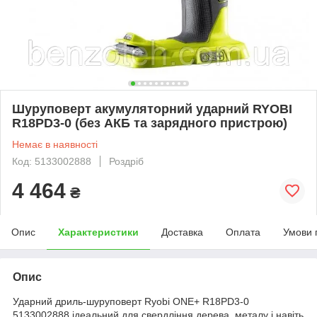
Шуруповерт акумуляторний ударний RYOBI
R18PD3-0 (без АКБ та зарядного пристрою)
Немає в наявності
Код: 5133002888
Роздріб
4 464
₴
Опис
Характеристики
Доставка
Оплата
Умови 
Опис
Ударний дриль-шуруповерт Ryobi ONE+ R18PD3-0
5133002888 ідеальний для свердління дерева, металу і навіть