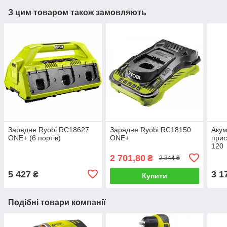
З цим товаром також замовляють
Зарядне Ryobi RC18627
Зарядне Ryobi RC18150
Акум
ONE+ (6 портів)
ONE+
прис
120
2 701,80
₴
2 844 ₴
5 427
3 1
₴
Купити
Подібні товари компанії