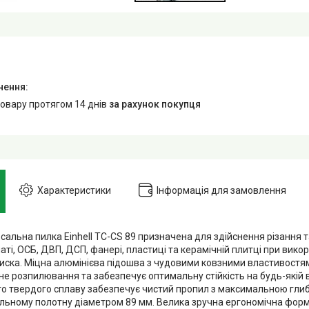
товару протягом 14 днів
за рахунок покупця
Характеристики
Інформація для замовлення
сальна пилка Einhell TC-CS 89 призначена для здійснення різання та
наті, ОСБ, ДВП, ДСП, фанері, пластиці та керамічній плитці при вико
иска. Міцна алюмінієва підошва з чудовими ковзними властивостям
е розпилювання та забезпечує оптимальну стійкість на будь-якій в
го твердого сплаву забезпечує чистий пропил з максимальною гли
льному полотну діаметром 89 мм. Велика зручна ергономічна форм