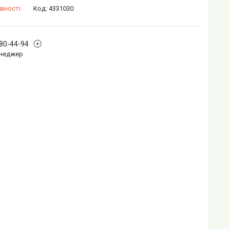
вності
Код:
4331030
880-44-94
Менеджер