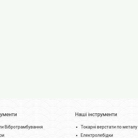
рументи
Наші інструменти
ти Вібротрамбування
Токарні верстати по металу
ри
Електролебідки