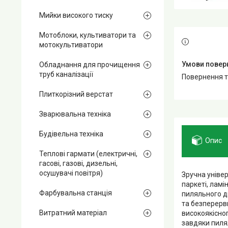
Мийки високого тиску
Мотоблоки, культиватори та
мотокультиватори
Обладнання для прочищення
труб каналізації
повернення 
Плиткорізний верстат
Зварювальна техніка
Будівельна техніка
Опис
Теплові гармати (електричні,
гасові, газові, дизельні,
осушувачі повітря)
Зручна універ
паркеті, ламі
Фарбувальна станція
пиляльного д
та безперервн
Витратний матеріал
високоякісно
завдяки пиля