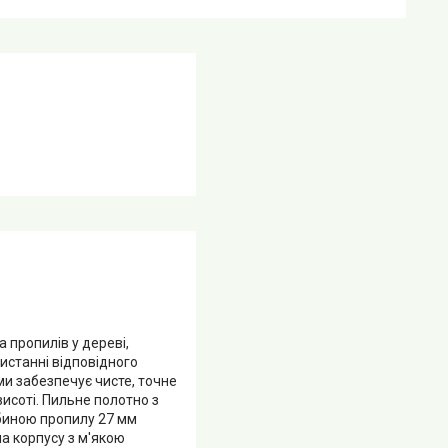
 пропилів у дереві,
ристанні відповідного
и забезпечує чисте, точне
исоті. Пильне полотно з
биною пропилу 27 мм
а корпусу з м'якою