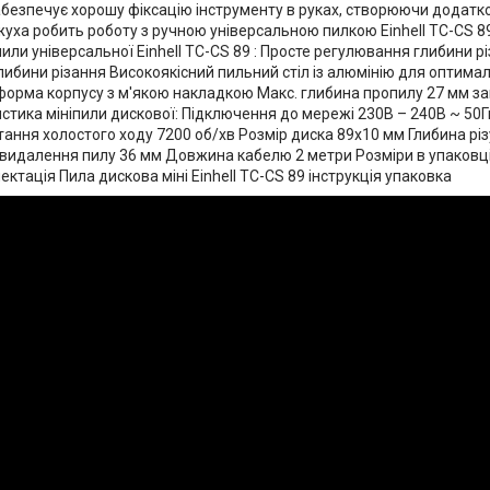
безпечує хорошу фіксацію інструменту в руках, створюючи додатко
жуха робить роботу з ручною універсальною пилкою Einhell TC-CS 8
или універсальної Einhell TC-CS 89 : Просте регулювання глибини рі
бини різання Високоякісний пильний стіл із алюмінію для оптималь
форма корпусу з м'якою накладкою Макс. глибина пропилу 27 мм з
стика мініпили дискової: Підключення до мережі 230В – 240В ~ 50Г
ання холостого ходу 7200 об/хв Розмір диска 89x10 мм Глибина різу
видалення пилу 36 мм Довжина кабелю 2 метри Розміри в упаковці 4
лектація Пила дискова міні Einhell TC-CS 89 інструкція упаковка