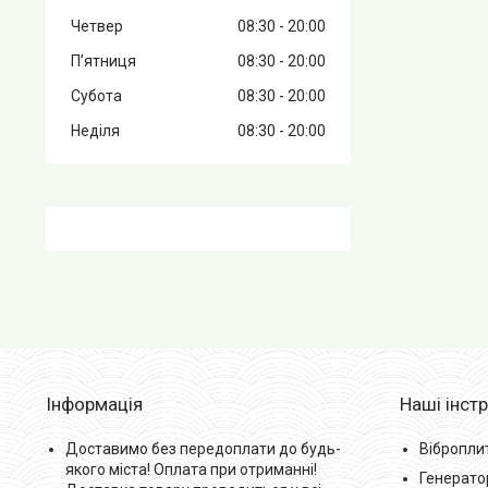
Четвер
08:30
20:00
Пʼятниця
08:30
20:00
Субота
08:30
20:00
Неділя
08:30
20:00
Інформація
Наші інст
Доставимо без передоплати до будь-
Вібропли
якого міста! Оплата при отриманні!
Генерато