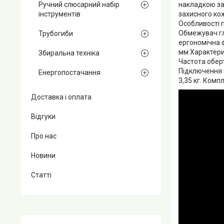
Ручний слюсарний набір
накладкою за
інструментів
захисного ко
Особливості п
Обмежувач гли
Трубогиби
ергономічна 
мм Характери
Збиральна техніка
Частота оберт
Підключення 
Енергопостачання
3,35 кг. Комп
Доставка і оплата
Відгуки
Про нас
Новини
Статті