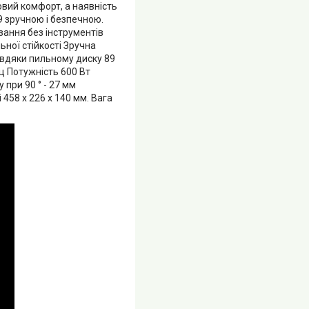
вий комфорт, а наявність
9 зручною і безпечною.
зання без інструментів
ної стійкості Зручна
авдяки пильному диску 89
ц Потужність 600 Вт
 при 90 ° - 27 мм
58 х 226 х 140 мм. Вага