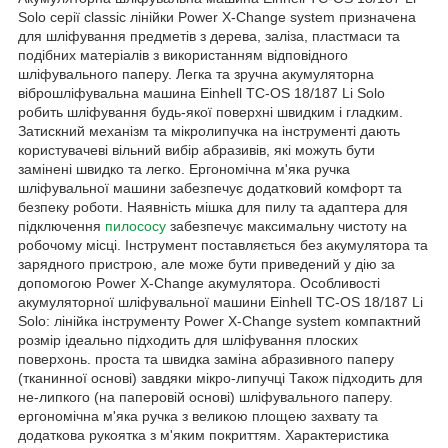
Solo серії classic лінійки Power X-Change system призначена
для шліфування предметів з дерева, заліза, пластмаси та
подібних матеріалів з використанням відповідного
шліфувального паперу. Легка та зручна акумуляторна
віброшліфувальна машина Einhell TC-OS 18/187 Li Solo
робить шліфування будь-якої поверхні швидким і гладким.
Затискний механізм та мікролипучка на інструменті дають
користувачеві вільний вибір абразивів, які можуть бути
замінені швидко та легко. Ергономічна м'яка ручка
шліфувальної машини забезпечує додатковий комфорт та
безпеку роботи. Наявність мішка для пилу та адаптера для
підключення
пилососу
забезпечує максимальну чистоту на
робочому місці. Інструмент поставляється без акумулятора та
зарядного пристрою, але може бути приведений у дію за
допомогою Power X-Change акумулятора. Особливості
акумуляторної шліфувальної машини Einhell TC-OS 18/187 Li
Solo: лінійка інструменту Power X-Change system компактний
розмір ідеально підходить для шліфування плоских
поверхонь. проста та швидка заміна абразивного паперу
(тканинної основі) завдяки мікро-липучці Також підходить для
не-липкого (на паперовій основі) шліфувального паперу.
ергономічна м'яка ручка з великою площею захвату та
додаткова рукоятка з м'яким покриттям. Характеристика