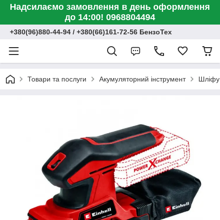
Надсилаємо замовлення в день оформлення
до 14:00! 0968804494
+380(96)880-44-94 / +380(66)161-72-56 БензоТех
Товари та послуги
Акумуляторний інструмент
Шліфув