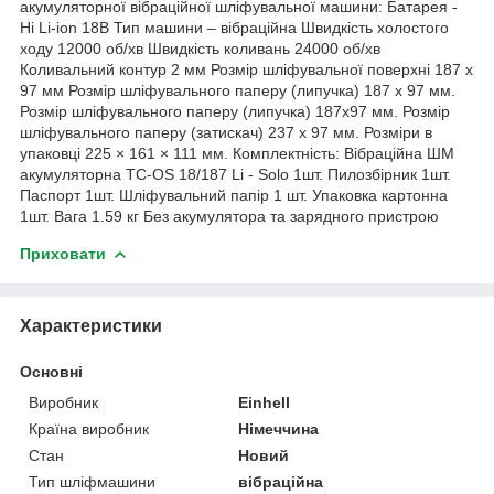
акумуляторної вібраційної шліфувальної машини: Батарея -
Ні Li-ion 18В Тип машини – вібраційна Швидкість холостого
ходу 12000 об/хв Швидкість коливань 24000 об/хв
Коливальний контур 2 мм Розмір шліфувальної поверхні 187 х
97 мм Розмір шліфувального паперу (липучка) 187 х 97 мм.
Розмір шліфувального паперу (липучка) 187х97 мм. Розмір
шліфувального паперу (затискач) 237 х 97 мм. Розміри в
упаковці 225 × 161 × 111 мм. Комплектність: Вібраційна ШМ
акумуляторна TC-OS 18/187 Li - Solo 1шт. Пилозбірник 1шт.
Паспорт 1шт. Шліфувальний папір 1 шт. Упаковка картонна
1шт. Вага 1.59 кг Без акумулятора та зарядного пристрою
Приховати
Характеристики
Основні
Виробник
Einhell
Країна виробник
Німеччина
Стан
Новий
Тип шліфмашини
вібраційна