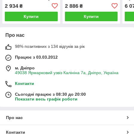
Solo без АКБ та зарядного
Solo (без АКБ і зарядного)
CP 1
2 934
2 886
6 0
₴
₴
пристрою
АКБ 
Купити
Купити
Про нас
98% позитивних з 134 відгуків за рік
Працює з 03.03.2012
м. Дніпро
49038 Ярмарковий узвіз Калініна 7а, Дніпро, Україна
Контакти
Сьогодні працює з 08:30 до 20:00
Показати весь графік роботи
Про нас
Контакти