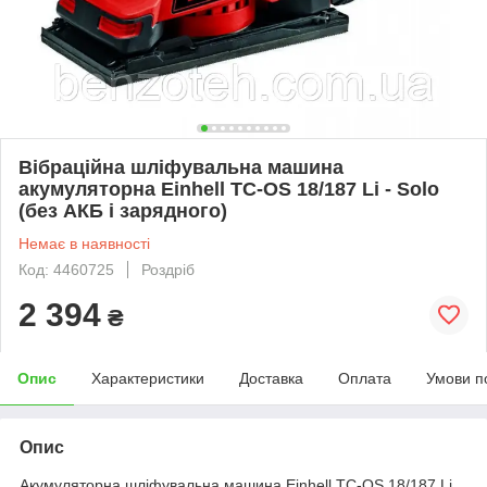
Вібраційна шліфувальна машина
акумуляторна Einhell TC-OS 18/187 Li - Solo
(без АКБ і зарядного)
Немає в наявності
Код: 4460725
Роздріб
2 394
₴
Опис
Характеристики
Доставка
Оплата
Умови п
Опис
Акумуляторна шліфувальна машина Einhell TC-OS 18/187 Li