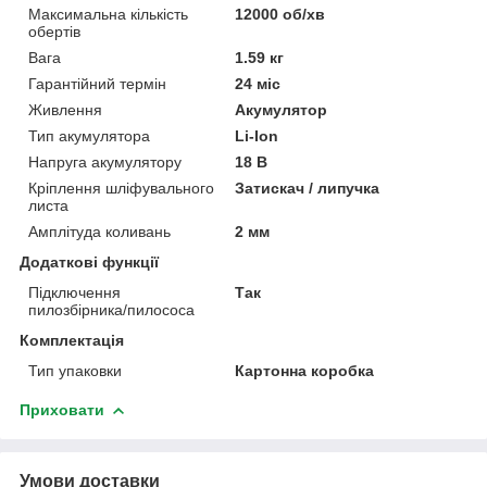
Максимальна кількість
12000 об/хв
обертів
Вага
1.59 кг
Гарантійний термін
24 міс
Живлення
Акумулятор
Тип акумулятора
Li-Ion
Напруга акумулятору
18 В
Кріплення шліфувального
Затискач / липучка
листа
Амплітуда коливань
2 мм
Додаткові функції
Підключення
Так
пилозбірника/пилососа
Комплектація
Тип упаковки
Картонна коробка
Приховати
Умови доставки