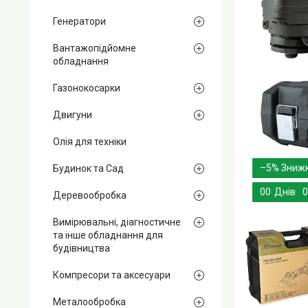
Генератори
Вантажопідйомне
обладнання
Газонокосарки
Двигуни
Олія для техніки
–5%
Будинок та Сад
0
0
Днів
0
Деревообробка
Вимірювальні, діагностичне
та інше обладнання для
будівництва
Компресори та аксесуари
Металообробка