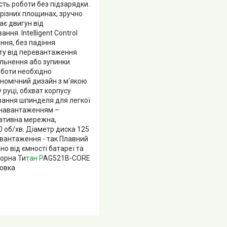
сть роботи без підзарядки.
різних площинах, зручно
ає двигун від
ня. Intelligent Control
ння, без падіння
сту від перевантаження
вільнення або зупинки
оботи необхідно
ономічний дизайн з м'якою
руці, обхват корпусу
вання шпинделя для легкої
д навантаженням –
нативна мережна,
0 об/хв. Діаметр диска 125
евантаження - так Плавний
но від ємності батареї та
торна Ти
тан P
AG521B-CORE
ковка