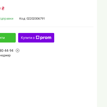
 ₴
відправки
Код:
02202006791
ити
Купити з
880-44-94
Менеджер