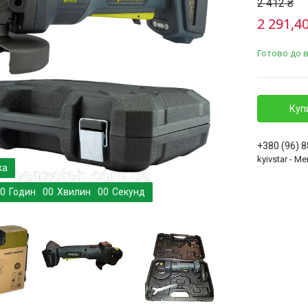
2 412 ₴
2 291,40
Готово до 
Куп
+380 (96) 
kyivstar - 
0
Годин
0
0
Хвилин
0
0
Секунд