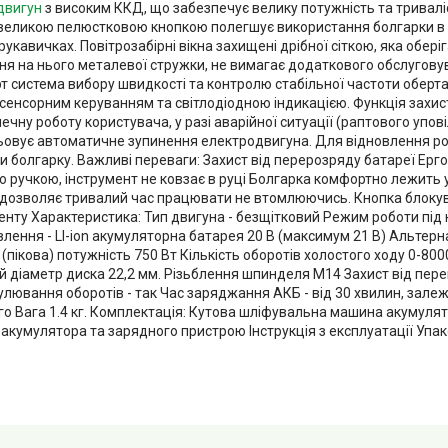
двигун
з високим ККД, що забезпечує велику потужність та тривалі
великою пелюстковою кнопкою полегшує використання болгарки в 
укавичках. Повітрозабірні вікна захищені дрібної сіткою, яка оберіг
я на нього металевої стружки, не вимагає додаткового обслуговуван
т система вибору швидкості та контролю стабільної частоти оберта
з сенсорним керуванням та світлодіодною індикацією. Функція захи
ечну роботу користувача, у разі аварійної ситуації (раптового упо
ьовує автоматичне зупинення електродвигуна. Для відновлення р
и болгарку. Важливі переваги: Захист від перерозряду батареї Ерг
ручкою, інструмент не ковзає в руці Болгарка комфортно лежить у 
 дозволяє тривалий час працювати не втомлюючись. Кнопка блоку
менту Характеристика: Тип двигуна - безщітковий Режим роботи пі
лення - LI-ion акумуляторна батарея 20 В (максимум 21 В) Альтер
пікова) потужність 750 Вт Кількість оборотів холостого ходу 0-800
ій діаметр диска 22,2 мм. Різьблення шпинделя М14 Захист від пер
гулювання оборотів - так Час заряджання АКБ - від 30 хвилин, залеж
го Вага 1.4 кг. Комплектація: Кутова шліфувальна машина акумуля
 акумулятора та зарядного пристрою Інструкція з експлуатації Упа