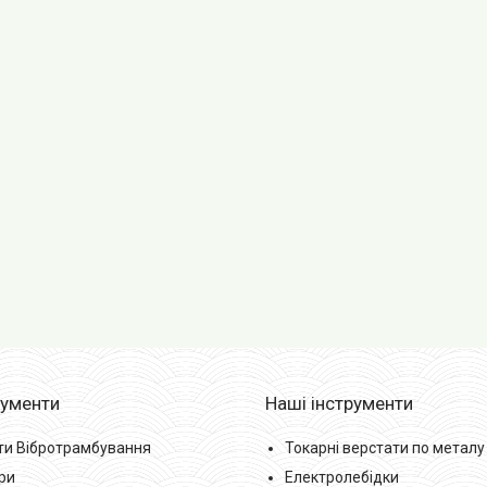
рументи
Наші інструменти
ти Вібротрамбування
Токарні верстати по металу
ри
Електролебідки