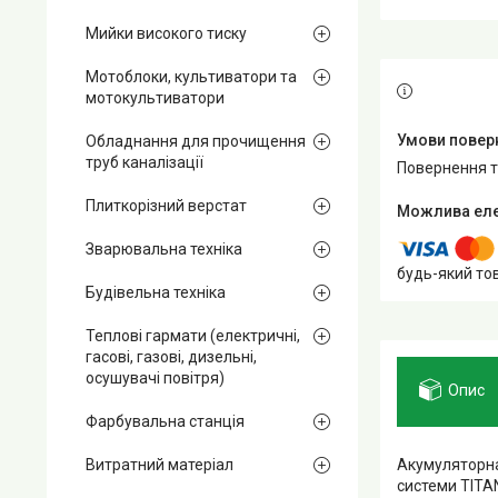
Мийки високого тиску
Мотоблоки, культиватори та
мотокультиватори
Обладнання для прочищення
труб каналізації
повернення 
Плиткорізний верстат
Зварювальна техніка
будь-який то
Будівельна техніка
Теплові гармати (електричні,
гасові, газові, дизельні,
осушувачі повітря)
Опис
Фарбувальна станція
Акумуляторн
Витратний матеріал
системи TITA