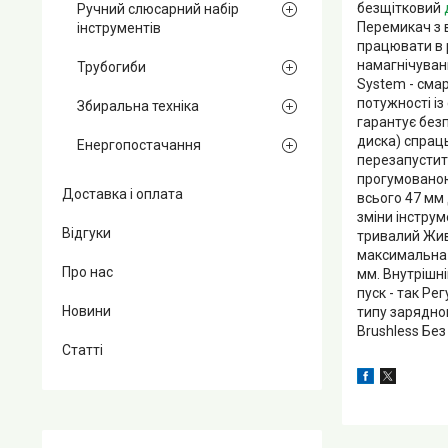
безщітковий
Ручний слюсарний набір
Перемикач з 
інструментів
працювати в р
намагнічуванн
Трубогиби
System - смар
потужності і
Збиральна техніка
гарантує безп
диска) спрац
Енергопостачання
перезапустит
прогумованою 
Доставка і оплата
всього 47 мм
зміни інстру
Відгуки
тривалий Жив
максимальна (
Про нас
мм. Внутрішн
пуск - так Ре
Новини
типу зарядно
Brushless Без
Статті