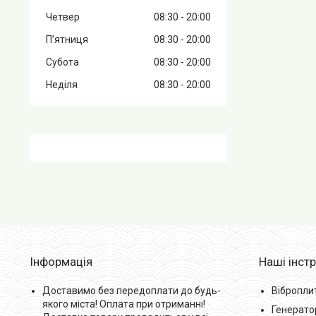
Четвер
08:30
20:00
Пʼятниця
08:30
20:00
Субота
08:30
20:00
Неділя
08:30
20:00
Інформація
Наші інст
Доставимо без передоплати до будь-
Вібропли
якого міста! Оплата при отриманні!
Генерато