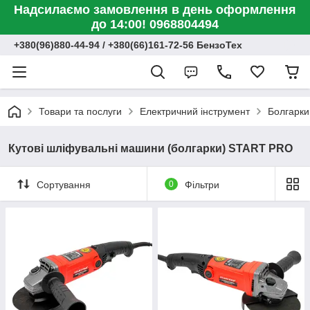
Надсилаємо замовлення в день оформлення
до 14:00! 0968804494
+380(96)880-44-94 / +380(66)161-72-56 БензоТех
Товари та послуги
Електричний інструмент
Болгарки
Кутові шліфувальні машини (болгарки) START PRO
Сортування
0
Фільтри